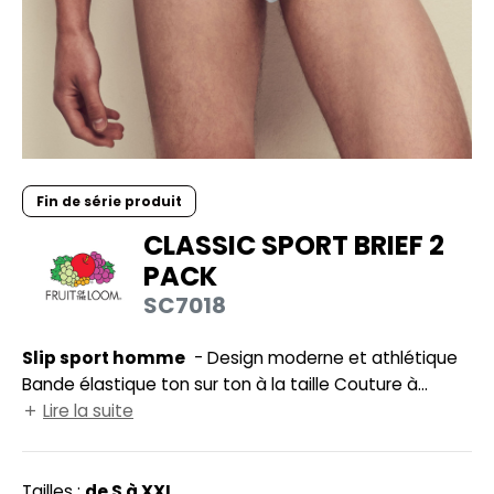
UILD YOUR BRAND
HASUBLE
HAUSSURES
LUBCLASS
HEMISE
RAGHOPPERS
OSTUME
NFANT
Fin de série produit
COLOGIE
CLASSIC SPORT BRIEF 2
PONGE
PACK
STEX
N DE SERIE
SC7018
 SI ON L'APPELAIT FRANCIS
UTE VISIBILITE
Slip sport homme
- Design moderne et athlétique
XCD BY PROMODORO
ES MODULABLES
Bande élastique ton sur ton à la taille Couture à
double surpiqûre Etiquette intérieure imprimée pour
Lire la suite
INGE DE MAISON
un meilleur confort Design moderne et athlétique.
INDEN HALES
ADE IN EUROPE
Bande élastique ton sur ton à la taille. Couture à
double surpiqûre. Etiquette intérieure imprimée pour
Tailles :
de S à XXL