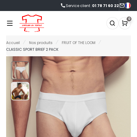
Service client :
01 78 71 60 22
NOS PRODUITS
LES MARQUES
LES OFFRES
0
0°C
FFRES DU MOMENT
Accueil
Nos produits
FRUIT OF THE LOOM
NOS PRODUITS
RMOR LUX
CCESSOIRES
FRES FIN DE SÉRIE
CLASSIC SPORT BRIEF 2 PACK
TLANTIS HEADWEAR
CCESSOIRES HIVER
LES MARQUES
AGAGERIE
NOUVEAUTÉS
&C
IO
ABYBUGZ
LACK&MATCH
LES OFFRES
AG BASE
ODYWARMER
ACTUALITÉS
EECHFIELD
ONNET
ELLA+CANVAS
ASQUETTE
ECORESPONSABLE