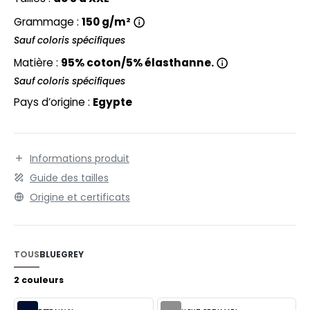
EXFIT
O LABEL / TEAR AWAY
un meilleur confort.
Grammage :
150 g/m²
RONT ROW
ANTALONS
Sauf coloris spécifiques
RUIT OF THE LOOM
Matière :
95% coton/5% élasthanne.
OLAIRE
Sauf coloris spécifiques
RUIT OF THE LOOM VINTAGE
OLO
Pays d’origine :
Egypte
ULL
ILDAN
YJAMA
Informations produit
ECYCLÉ
Guide des tailles
ENBURY
Origine et certificats
AC SHOPPING
EROCK
CHOOLWEAR
TOUS
BLUE
GREY
OFTSHELL
ACK&JONES
2 couleurs
OUS-VETEMENTS
ACK&JONES - BLANKS