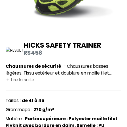
UILD YOUR BRAND
HASUBLE
HAUSSURES
LUBCLASS
HEMISE
RAGHOPPERS
OSTUME
HICKS SAFETY TRAINER
NFANT
RS458
COLOGIE
PONGE
Chaussures de sécurité
- Chaussures basses
STEX
légères. Tissu extérieur et doublure en maille filet
N DE SERIE
respirant. Languette matelassée. Certifiées : EN ISO
Lire la suite
 SI ON L'APPELAIT FRANCIS
UTE VISIBILITE
20345:2022 SB SR FO. Languette et encolure
rembourrées. Talons absorbeurs de choc. SRA
XCD BY PROMODORO
ES MODULABLES
antidérapant. Semelle intérieure de rechange. Embout
Tailles :
de 41 à 46
de protection en acier. Résistant à l’huile. Languettes
INGE DE MAISON
Grammage :
270 g/m²
arrières "chausse-pieds". Chaussures tige basse au
INDEN HALES
Matière :
Partie supérieure : Polyester maille filet
ADE IN EUROPE
look sportif.
Flyknit avec bordure en daim. Semelle : PU