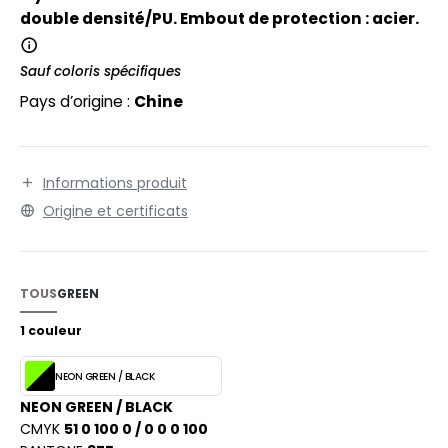
EXFIT
O LABEL / TEAR AWAY
double densité/PU. Embout de protection : acier.
RONT ROW
ANTALONS
Sauf coloris spécifiques
RUIT OF THE LOOM
OLAIRE
Pays d’origine :
Chine
RUIT OF THE LOOM VINTAGE
OLO
ULL
Informations produit
ILDAN
YJAMA
Origine et certificats
ECYCLÉ
ENBURY
AC SHOPPING
TOUS
GREEN
EROCK
CHOOLWEAR
1 couleur
OFTSHELL
NEON GREEN / BLACK
ACK&JONES
NEON GREEN / BLACK
OUS-VETEMENTS
CMYK
51 0 100 0 / 0 0 0 100
ACK&JONES - BLANKS