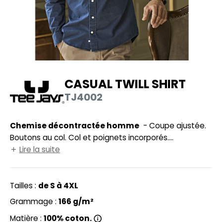
UILD YOUR BRAND
HASUBLE
HAUSSURES
LUBCLASS
HEMISE
RAGHOPPERS
OSTUME
CASUAL TWILL SHIRT
NFANT
TJ4002
COLOGIE
PONGE
STEX
Chemise décontractée homme
- Coupe ajustée.
N DE SERIE
Boutons au col. Col et poignets incorporés.
 SI ON L'APPELAIT FRANCIS
UTE VISIBILITE
Empiècement au dos avec 2 plis. Boucle de
Lire la suite
suspension intérieure. Ourlet arrondi.
XCD BY PROMODORO
ES MODULABLES
Tailles :
de S à 4XL
INGE DE MAISON
Grammage :
166 g/m²
INDEN HALES
ADE IN EUROPE
Matière :
100% coton.