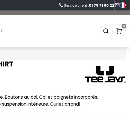
Service client :
01 78 71 60 22
0
LE
HIRT
SOFTSHELL
SF CLOTHING
SOUS-VETEMENTS
SO DENIM
. Boutons au col. Col et poignets incorporés.
SPORT
SPIRO
suspension intérieure. Ourlet arrondi.
SWEAT-SHIRT
SPLASHMACS
TABLIER
STARWORLD
TEE-SHIRT
STEDMAN