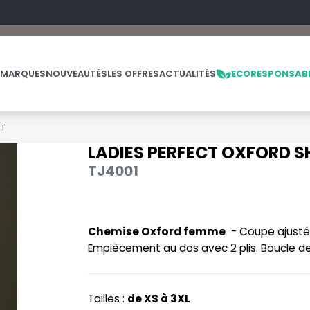
 MARQUES
NOUVEAUTÉS
LES OFFRES
ACTUALITÉS
ECORESPONSAB
RT
LADIES PERFECT OXFORD S
NOS PRODUITS
LES MARQUES
LES OFFRES
TJ4001
MADE IN EUROPE
MACRON
OFFRES FIN DE SÉRIE
ES
THE LOOM
NO LABEL / TEAR AWAY
MANTIS
THE LOOM VINTAGE
Chemise Oxford femme
- Coupe ajustée
PANTALONS
MUMBLES
Empiècement au dos avec 2 plis. Boucle de 
POLAIRE
N
POLO
NEUTRAL
Tailles :
de XS à 3XL
PULL
NEW GEN
E