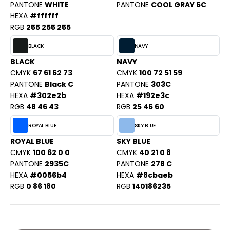
PORT
PANTONE
WHITE
PANTONE
COOL GRAY 6C
HK
HEXA
#ffffff
WEAT-SHIRT
RGB
255 255 255
UST COOL
BLIER
BLACK
NAVY
UST HOODS
BLACK
NAVY
EE-SHIRT
CMYK
67 61 62 73
CMYK
100 72 51 59
ST T'S
ENUE PROFESSIONNELLE
PANTONE
Black C
PANTONE
303C
HEXA
#302e2b
HEXA
#192e3c
ESTE - BLOUSON
RGB
48 46 43
RGB
25 46 60
ARLOWSKY
ORKWEAR
ROYAL BLUE
SKY BLUE
ORNTEX
ROYAL BLUE
SKY BLUE
CMYK
100 62 0 0
CMYK
40 21 0 8
PANTONE
2935C
PANTONE
278 C
HEXA
#0056b4
HEXA
#8cbaeb
BEL SERIE
RGB
0 86 180
RGB
140186235
ARKWOOD