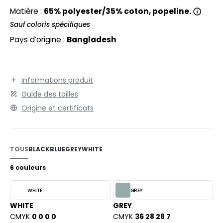
EXFIT
O LABEL / TEAR AWAY
Matière :
65% polyester/35% coton, popeline.
RONT ROW
Sauf coloris spécifiques
ANTALONS
Pays d’origine :
Bangladesh
RUIT OF THE LOOM
OLAIRE
RUIT OF THE LOOM VINTAGE
OLO
Informations produit
ULL
Guide des tailles
ILDAN
YJAMA
Origine et certificats
ECYCLÉ
ENBURY
AC SHOPPING
TOUS
BLACK
BLUE
GREY
WHITE
EROCK
CHOOLWEAR
6 couleurs
OFTSHELL
WHITE
GREY
ACK&JONES
OUS-VETEMENTS
WHITE
GREY
ACK&JONES - BLANKS
CMYK
0 0 0 0
CMYK
36 28 28 7