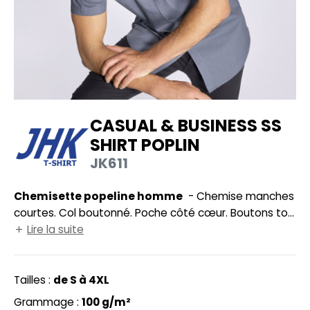
UILD YOUR BRAND
HASUBLE
HAUSSURES
LUBCLASS
HEMISE
RAGHOPPERS
OSTUME
CASUAL & BUSINESS SS
NFANT
SHIRT POPLIN
COLOGIE
PONGE
JK611
STEX
N DE SERIE
Chemisette popeline homme
- Chemise manches
 SI ON L'APPELAIT FRANCIS
UTE VISIBILITE
courtes. Col boutonné. Poche côté cœur. Boutons ton
XCD BY PROMODORO
sur ton.
Lire la suite
ES MODULABLES
INGE DE MAISON
Tailles :
de S à 4XL
INDEN HALES
ADE IN EUROPE
Grammage :
100 g/m²