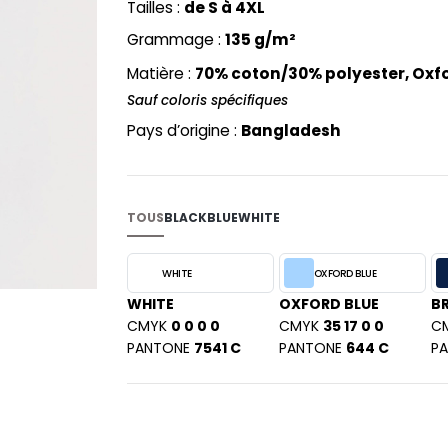
Tailles :
de S à 4XL
PYJAMA
NEW MORNING STUDIOS
BILITE
Grammage :
135 g/m²
RECYCLÉ
ABLES
P
SAC SHOPPING
Matière :
70% coton/30% polyester, Oxf
MAISON
PAREDES SEGURIDAD
ES
SCHOOLWEAR
Sauf coloris spécifiques
PARKS
S - BLANKS
Pays d’origine :
Bangladesh
PEN DUICK
PROMODORO
L
Q
DS
TOUS
BLACK
BLUE
WHITE
QUADRA
R
WHITE
OXFORD BLUE
REGATTA
KY
WHITE
OXFORD BLUE
B
RESULT
CMYK
0 0 0 0
CMYK
35 17 0 0
C
RICA LEWIS
PANTONE
7541 C
PANTONE
644 C
P
RUSSELL ATHLETIC®
E
RUSSELL ATHLETIC® COLLECTI
D
S