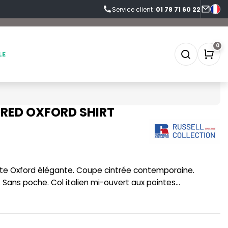
Service client :
01 78 71 60 22
0
LE
ORED OXFORD SHIRT
SOFTSHELL
SF CLOTHING
SOUS-VETEMENTS
SO DENIM
SPORT
SPIRO
. Sans poche. Col italien mi-ouvert aux pointes
SWEAT-SHIRT
SPLASHMACS
TABLIER
STARWORLD
TEE-SHIRT
STEDMAN