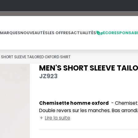
 MARQUES
NOUVEAUTÉS
LES OFFRES
ACTUALITÉS
ECORESPONSAB
 SHORT SLEEVE TAILORED OXFORD SHIRT
MEN'S SHORT SLEEVE TAIL
NOS PRODUITS
LES MARQUES
LES OFFRES
JZ923
MADE IN EUROPE
MACRON
OFFRES FIN DE SÉRIE
ES
THE LOOM
NO LABEL / TEAR AWAY
MANTIS
THE LOOM VINTAGE
Chemisette homme oxford
- Chemisette Oxford élégante. Coupe cintrée contemporaine.
PANTALONS
MUMBLES
Double revers sur les manches. Bas arrondi
POLAIRE
N
renforcées.
Lire la suite
POLO
NEUTRAL
PULL
NEW GEN
E