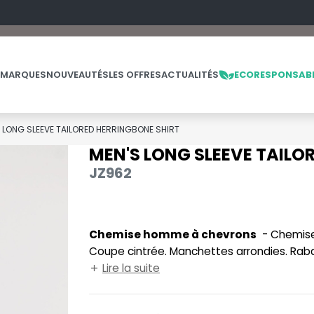
 MARQUES
NOUVEAUTÉS
LES OFFRES
ACTUALITÉS
ECORESPONSAB
 LONG SLEEVE TAILORED HERRINGBONE SHIRT
MEN'S LONG SLEEVE TAILO
NOS PRODUITS
LES MARQUES
LES OFFRES
JZ962
MADE IN EUROPE
MACRON
OFFRES FIN DE SÉRIE
ES
THE LOOM
NO LABEL / TEAR AWAY
MANTIS
THE LOOM VINTAGE
Chemise homme à chevrons
- Chemise manches longues. Entretien facile. Sans transparence.
PANTALONS
MUMBLES
Coupe cintrée. Manchettes arrondies. Rab
POLAIRE
N
manchette.
Lire la suite
POLO
NEUTRAL
PULL
NEW GEN
E