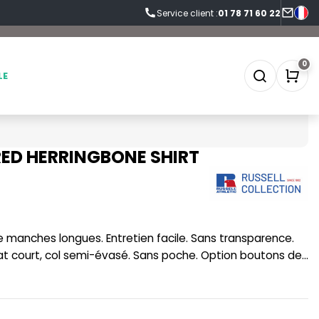
Service client :
01 78 71 60 22
0
LE
RED HERRINGBONE SHIRT
SOFTSHELL
SF CLOTHING
SOUS-VETEMENTS
SO DENIM
SPORT
SPIRO
at court, col semi-évasé. Sans poche. Option boutons de
SWEAT-SHIRT
SPLASHMACS
TABLIER
STARWORLD
TEE-SHIRT
STEDMAN