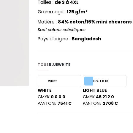
Tailles :
de S à 4XL
PYJAMA
NEW MORNING STUDIOS
BILITE
Grammage :
125 g/m²
RECYCLÉ
ABLES
P
SAC SHOPPING
Matière :
84% coton/16% mini chevrons 
MAISON
PAREDES SEGURIDAD
ES
SCHOOLWEAR
Sauf coloris spécifiques
PARKS
S - BLANKS
Pays d’origine :
Bangladesh
PEN DUICK
PROMODORO
L
Q
DS
TOUS
BLUE
WHITE
QUADRA
R
WHITE
LIGHT BLUE
REGATTA
KY
WHITE
LIGHT BLUE
RESULT
CMYK
0 0 0 0
CMYK
46 21 2 0
RICA LEWIS
PANTONE
7541 C
PANTONE
2708 C
RUSSELL ATHLETIC®
E
RUSSELL ATHLETIC® COLLECTI
D
S