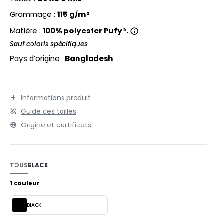
EXFIT
O LABEL / TEAR AWAY
Grammage :
115 g/m²
RONT ROW
ANTALONS
Matière :
100% polyester Pufy®.
RUIT OF THE LOOM
OLAIRE
Sauf coloris spécifiques
Pays d’origine :
Bangladesh
RUIT OF THE LOOM VINTAGE
OLO
ULL
ILDAN
Informations produit
YJAMA
Guide des tailles
ECYCLÉ
Origine et certificats
ENBURY
AC SHOPPING
EROCK
CHOOLWEAR
TOUS
BLACK
OFTSHELL
1 couleur
ACK&JONES
OUS-VETEMENTS
BLACK
ACK&JONES - BLANKS