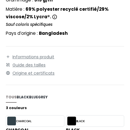
EXFIT
O LABEL / TEAR AWAY
Matière :
69% polyester recyclé certifié/29%
RONT ROW
ANTALONS
viscose/2% Lycra®.
RUIT OF THE LOOM
Sauf coloris spécifiques
OLAIRE
Pays d’origine :
Bangladesh
RUIT OF THE LOOM VINTAGE
OLO
ULL
Informations produit
ILDAN
YJAMA
Guide des tailles
ECYCLÉ
Origine et certificats
ENBURY
AC SHOPPING
EROCK
CHOOLWEAR
TOUS
BLACK
BLUE
GREY
OFTSHELL
3 couleurs
ACK&JONES
OUS-VETEMENTS
CHARCOAL
BLACK
ACK&JONES - BLANKS