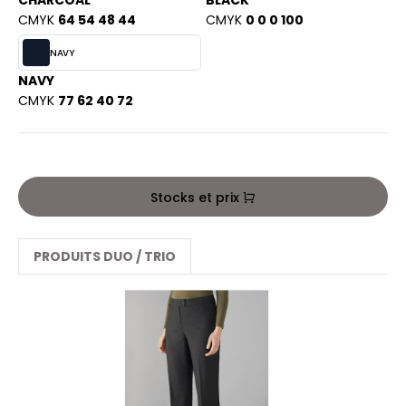
CHARCOAL
BLACK
PORT
CMYK
64 54 48 44
CMYK
0 0 0 100
HK
WEAT-SHIRT
NAVY
UST COOL
BLIER
NAVY
UST HOODS
CMYK
77 62 40 72
EE-SHIRT
ST T'S
ENUE PROFESSIONNELLE
ESTE - BLOUSON
Stocks et prix
ARLOWSKY
ORKWEAR
ORNTEX
PRODUITS DUO / TRIO
BEL SERIE
ARKWOOD