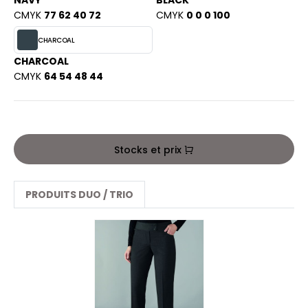
NAVY
BLACK
PORT
CMYK
77 62 40 72
CMYK
0 0 0 100
HK
WEAT-SHIRT
CHARCOAL
UST COOL
BLIER
CHARCOAL
UST HOODS
CMYK
64 54 48 44
EE-SHIRT
ST T'S
ENUE PROFESSIONNELLE
ESTE - BLOUSON
Stocks et prix
ARLOWSKY
ORKWEAR
ORNTEX
PRODUITS DUO / TRIO
BEL SERIE
ARKWOOD