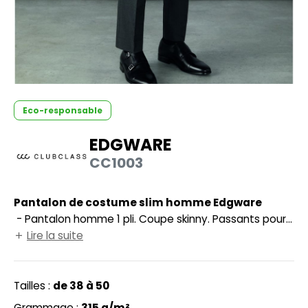
UILD YOUR BRAND
HASUBLE
HAUSSURES
LUBCLASS
HEMISE
RAGHOPPERS
OSTUME
Eco-responsable
NFANT
EDGWARE
COLOGIE
PONGE
CC1003
STEX
N DE SERIE
 SI ON L'APPELAIT FRANCIS
Pantalon de costume slim homme Edgware
UTE VISIBILITE
- Pantalon homme 1 pli. Coupe skinny. Passants pour
XCD BY PROMODORO
ES MODULABLES
ceinture. 2 poches avant. Lavable en machine.
Lire la suite
INGE DE MAISON
INDEN HALES
Tailles :
de 38 à 50
ADE IN EUROPE
Grammage :
315 g/m²