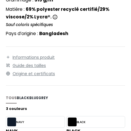
EXFIT
O LABEL / TEAR AWAY
Matière :
69% polyester recyclé certifié/29%
RONT ROW
ANTALONS
viscose/2% Lycra®.
RUIT OF THE LOOM
Sauf coloris spécifiques
OLAIRE
Pays d’origine :
Bangladesh
RUIT OF THE LOOM VINTAGE
OLO
ULL
Informations produit
ILDAN
YJAMA
Guide des tailles
ECYCLÉ
Origine et certificats
ENBURY
AC SHOPPING
EROCK
CHOOLWEAR
TOUS
BLACK
BLUE
GREY
OFTSHELL
3 couleurs
ACK&JONES
OUS-VETEMENTS
NAVY
BLACK
ACK&JONES - BLANKS