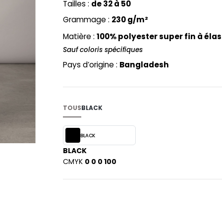
Tailles :
de 32 à 50
PYJAMA
NEW MORNING STUDIOS
BILITE
Grammage :
230 g/m²
RECYCLÉ
ABLES
P
SAC SHOPPING
Matière :
100% polyester super fin à élas
MAISON
PAREDES SEGURIDAD
ES
SCHOOLWEAR
Sauf coloris spécifiques
PARKS
S - BLANKS
Pays d’origine :
Bangladesh
PEN DUICK
PROMODORO
L
Q
DS
TOUS
BLACK
QUADRA
R
BLACK
REGATTA
KY
BLACK
RESULT
CMYK
0 0 0 100
RICA LEWIS
RUSSELL ATHLETIC®
E
RUSSELL ATHLETIC® COLLECTI
D
S