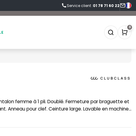
Service client :
01 78 71 60 22
0
LE
SOFTSHELL
SF CLOTHING
SOUS-VETEMENTS
SO DENIM
SPORT
SPIRO
nt. Anneau pour clef. Ceinture large. Lavable en machine.
 cousu).
SWEAT-SHIRT
SPLASHMACS
TABLIER
STARWORLD
TEE-SHIRT
STEDMAN