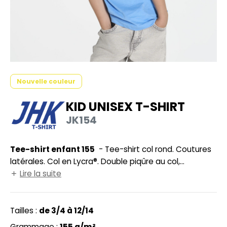
UILD YOUR BRAND
HASUBLE
HAUSSURES
LUBCLASS
HEMISE
RAGHOPPERS
OSTUME
Nouvelle couleur
NFANT
KID UNISEX T-SHIRT
COLOGIE
PONGE
JK154
STEX
N DE SERIE
 SI ON L'APPELAIT FRANCIS
Tee-shirt enfant 155
- Tee-shirt col rond. Coutures
UTE VISIBILITE
latérales. Col en Lycra®. Double piqûre au col,
XCD BY PROMODORO
ES MODULABLES
manches et taille. Bande de propreté d'épaule à
Lire la suite
épaule.
INGE DE MAISON
INDEN HALES
Tailles :
de 3/4 à 12/14
ADE IN EUROPE
Grammage :
155 g/m²