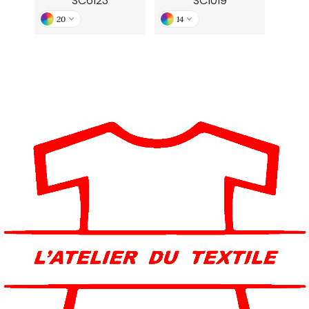
SC6123
SC1019
20
14