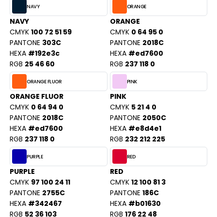
NAVY
ORANGE
OWEL CITY
NAVY
ORANGE
CMYK
100 72 51 59
CMYK
0 64 95 0
PANTONE
303C
PANTONE
2018C
LILLA
HEXA
#192e3c
HEXA
#ed7600
RGB
25 46 60
RGB
237 118 0
STI
ORANGE FLUOR
PINK
ORANGE FLUOR
PINK
ESTFORD MILL
CMYK
0 64 94 0
CMYK
5 21 4 0
PANTONE
2018C
PANTONE
2050C
HEXA
#ed7600
HEXA
#e8d4e1
RGB
237 118 0
RGB
232 212 225
OKO
PURPLE
RED
PURPLE
RED
CMYK
97 100 24 11
CMYK
12 100 81 3
PANTONE
2755C
PANTONE
186C
HEXA
#342467
HEXA
#b01630
RGB
52 36 103
RGB
176 22 48