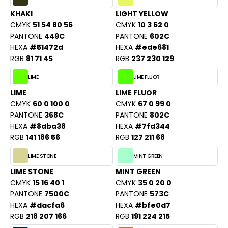
O DENIM
KHAKI
LIGHT YELLOW
CMYK
51 54 80 56
CMYK
10 3 62 0
PIRO
PANTONE
449C
PANTONE
602C
HEXA
#51472d
HEXA
#ede681
PLASHMACS
RGB
81 71 45
RGB
237 230 129
TARWORLD
LIME
LIME FLUOR
LIME
LIME FLUOR
TEDMAN
CMYK
60 0 100 0
CMYK
67 0 99 0
PANTONE
368C
PANTONE
802C
TORMTECH
HEXA
#8dba38
HEXA
#7fd344
RGB
141 186 56
RGB
127 211 68
EE JAYS
LIME STONE
MINT GREEN
LIME STONE
MINT GREEN
HE ONE TOWELLING
CMYK
15 16 40 1
CMYK
35 0 20 0
PANTONE
7500C
PANTONE
573C
IGER
HEXA
#dacfa6
HEXA
#bfe0d7
OMBO
RGB
218 207 166
RGB
191 224 215