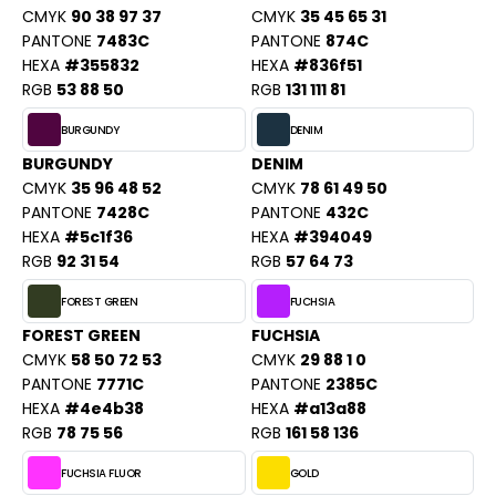
ACRON
CMYK
90 38 97 37
CMYK
35 45 65 31
PANTONE
7483C
PANTONE
874C
ANTIS
HEXA
#355832
HEXA
#836f51
RGB
53 88 50
RGB
131 111 81
UMBLES
BURGUNDY
DENIM
BURGUNDY
DENIM
CMYK
35 96 48 52
CMYK
78 61 49 50
EUTRAL
PANTONE
7428C
PANTONE
432C
EW GEN
HEXA
#5c1f36
HEXA
#394049
RGB
92 31 54
RGB
57 64 73
EW MORNING STUDIOS
FOREST GREEN
FUCHSIA
FOREST GREEN
FUCHSIA
CMYK
58 50 72 53
CMYK
29 88 1 0
AREDES SEGURIDAD
PANTONE
7771C
PANTONE
2385C
ARKS
HEXA
#4e4b38
HEXA
#a13a88
RGB
78 75 56
RGB
161 58 136
EN DUICK
FUCHSIA FLUOR
GOLD