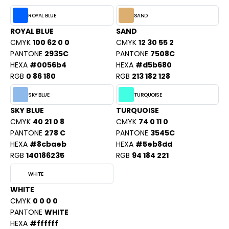
ROYAL BLUE
SAND
ROYAL BLUE
SAND
CMYK
100 62 0 0
CMYK
12 30 55 2
PANTONE
2935C
PANTONE
7508C
HEXA
#0056b4
HEXA
#d5b680
RGB
0 86 180
RGB
213 182 128
SKY BLUE
TURQUOISE
SKY BLUE
TURQUOISE
CMYK
40 21 0 8
CMYK
74 0 11 0
PANTONE
278 C
PANTONE
3545C
HEXA
#8cbaeb
HEXA
#5eb8dd
RGB
140186235
RGB
94 184 221
WHITE
WHITE
CMYK
0 0 0 0
PANTONE
WHITE
HEXA
#ffffff