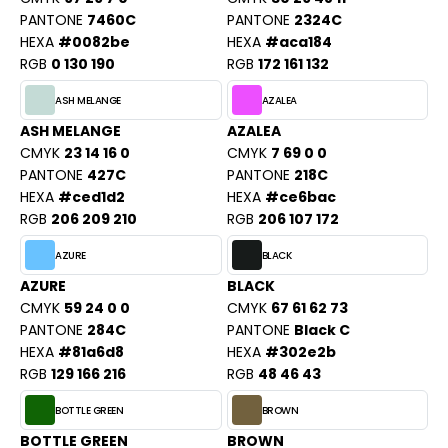
PORT
PANTONE
7460C
PANTONE
2324C
HK
HEXA
#0082be
HEXA
#aca184
WEAT-SHIRT
RGB
0 130 190
RGB
172 161 132
UST COOL
BLIER
ASH MELANGE
AZALEA
UST HOODS
EE-SHIRT
ASH MELANGE
AZALEA
ST T'S
CMYK
23 14 16 0
CMYK
7 69 0 0
ENUE PROFESSIONNELLE
PANTONE
427C
PANTONE
218C
HEXA
#ced1d2
HEXA
#ce6bac
ESTE - BLOUSON
RGB
206 209 210
RGB
206 107 172
ARLOWSKY
ORKWEAR
AZURE
BLACK
ORNTEX
AZURE
BLACK
CMYK
59 24 0 0
CMYK
67 61 62 73
PANTONE
284C
PANTONE
Black C
BEL SERIE
HEXA
#81a6d8
HEXA
#302e2b
RGB
129 166 216
RGB
48 46 43
ARKWOOD
BOTTLE GREEN
BROWN
BOTTLE GREEN
BROWN