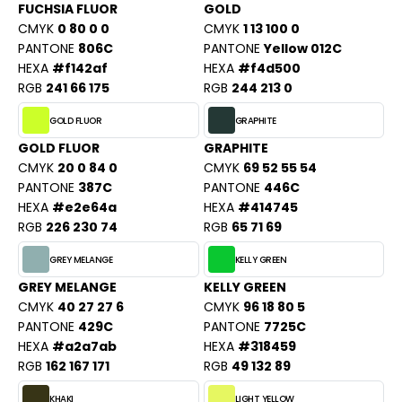
ROMODORO
FUCHSIA FLUOR
GOLD
CMYK
0 80 0 0
CMYK
1 13 100 0
PANTONE
806C
PANTONE
Yellow 012C
HEXA
#f142af
HEXA
#f4d500
UADRA
RGB
241 66 175
RGB
244 213 0
GOLD FLUOR
GRAPHITE
EGATTA
GOLD FLUOR
GRAPHITE
CMYK
20 0 84 0
CMYK
69 52 55 54
ESULT
PANTONE
387C
PANTONE
446C
HEXA
#e2e64a
HEXA
#414745
ICA LEWIS
RGB
226 230 74
RGB
65 71 69
USSELL ATHLETIC®
GREY MELANGE
KELLY GREEN
USSELL ATHLETIC® COLLECTION
GREY MELANGE
KELLY GREEN
CMYK
40 27 27 6
CMYK
96 18 80 5
PANTONE
429C
PANTONE
7725C
HEXA
#a2a7ab
HEXA
#318459
ANS ETIQUETTE
RGB
162 167 171
RGB
49 132 89
F CLOTHING
KHAKI
LIGHT YELLOW