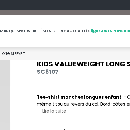
 MARQUES
NOUVEAUTÉS
LES OFFRES
ACTUALITÉS
ECORESPONSAB
 LONG SLEEVE T
KIDS VALUEWEIGHT LONG S
NOS PRODUITS
LES MARQUES
LES OFFRES
SC6107
MADE IN EUROPE
MACRON
OFFRES FIN DE SÉRIE
ES
THE LOOM
NO LABEL / TEAR AWAY
MANTIS
THE LOOM VINTAGE
Tee-shirt manches longues enfant
- Col rond en bord côte coton/Lycra®. Bande de propreté de
PANTALONS
MUMBLES
même tissu au revers du col. Bord-côtes en
POLAIRE
N
pour une impression à haute résolution.
Lire la suite
POLO
NEUTRAL
PULL
NEW GEN
E