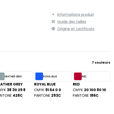
TENUE PROFESSIONNELLE
STORMTECH
VESTE - BLOUSON
T
Informations produit
WORKWEAR
TEE JAYS
Guide des tailles
THE ONE TOWELLING
Origine et certificats
TIGER
TOMBO
TOWEL CITY
V
7 couleurs
VELILLA
VESTI
HEATHER GREY
ROYAL BLUE
RED
W
EATHER GREY
ROYAL BLUE
RED
WESTFORD MILL
MYK
38 30 29 8
CMYK
91 64 0 0
CMYK
20 100 80 10
Y
ANTONE
428C
PANTONE
293C
PANTONE
186C
ON
YOKO