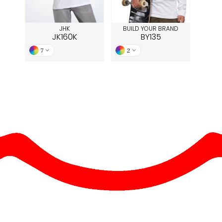
JHK
BUILD YOUR BRAND
JK160K
BY135
7
2