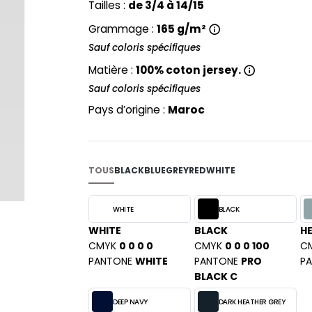
Tailles :
de 3/4 à 14/15
PYJAMA
NEW MORNING STUDIOS
BILITE
RECYCLÉ
Grammage :
165 g/m²
ABLES
P
Sauf coloris spécifiques
SAC SHOPPING
MAISON
PAREDES SEGURIDAD
ES
SCHOOLWEAR
Matière :
100% coton jersey.
PARKS
S - BLANKS
Sauf coloris spécifiques
PEN DUICK
Pays d’origine :
Maroc
PROMODORO
L
Q
DS
QUADRA
TOUS
BLACK
BLUE
GREY
RED
WHITE
R
REGATTA
KY
WHITE
BLACK
RESULT
WHITE
BLACK
H
RICA LEWIS
CMYK
0 0 0 0
CMYK
0 0 0 100
C
RUSSELL ATHLETIC®
E
PANTONE
WHITE
PANTONE
PRO
P
RUSSELL ATHLETIC® COLLECTI
BLACK C
D
S
DEEP NAVY
DARK HEATHER GREY