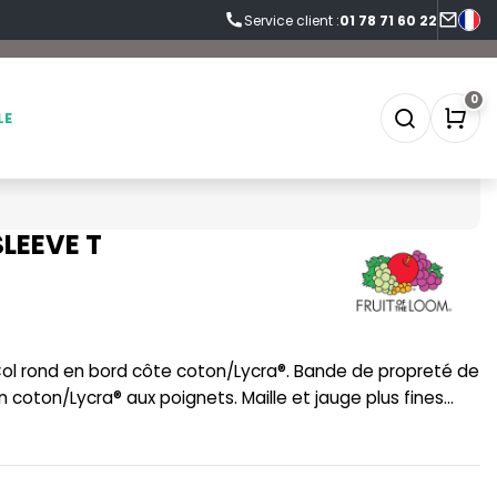
Service client :
01 78 71 60 22
0
LE
LEEVE T
SOFTSHELL
SF CLOTHING
SOUS-VETEMENTS
SO DENIM
SPORT
SPIRO
 coton/Lycra® aux poignets. Maille et jauge plus fines
SWEAT-SHIRT
SPLASHMACS
TABLIER
STARWORLD
TEE-SHIRT
STEDMAN