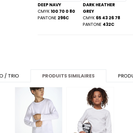
SANS ETIQUETTE
DEEP NAVY
DARK HEATHER
CMYK
100 70 0 80
GREY
PANTONE
296C
CMYK
65 43 26 78
PANTONE
432C
O / TRIO
PRODUITS SIMILAIRES
PRODU