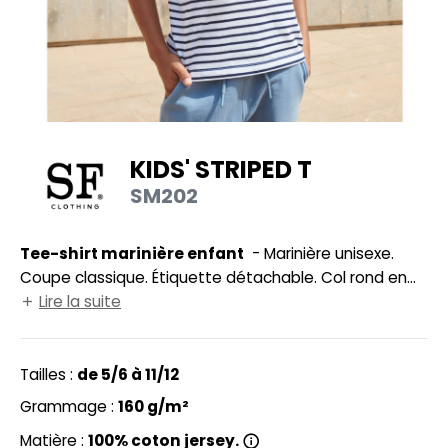
UILD YOUR BRAND
HASUBLE
HAUSSURES
LUBCLASS
HEMISE
RAGHOPPERS
OSTUME
KIDS' STRIPED T
NFANT
SM202
COLOGIE
PONGE
STEX
Tee-shirt marinière enfant
- Marinière unisexe.
N DE SERIE
Coupe classique. Étiquette détachable. Col rond en
 SI ON L'APPELAIT FRANCIS
UTE VISIBILITE
bord côte stretch. Double surpiqûre au col, manches
Lire la suite
et bas.
XCD BY PROMODORO
ES MODULABLES
Tailles :
de 5/6 à 11/12
INGE DE MAISON
Grammage :
160 g/m²
INDEN HALES
ADE IN EUROPE
Matière :
100% coton jersey.