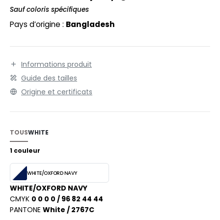
EXFIT
O LABEL / TEAR AWAY
Sauf coloris spécifiques
RONT ROW
Pays d’origine :
Bangladesh
ANTALONS
RUIT OF THE LOOM
OLAIRE
RUIT OF THE LOOM VINTAGE
OLO
Informations produit
Guide des tailles
ULL
Origine et certificats
ILDAN
YJAMA
ECYCLÉ
TOUS
WHITE
ENBURY
AC SHOPPING
1 couleur
EROCK
CHOOLWEAR
WHITE/OXFORD NAVY
OFTSHELL
WHITE/OXFORD NAVY
ACK&JONES
CMYK
0 0 0 0 / 96 82 44 44
OUS-VETEMENTS
PANTONE
White / 2767C
ACK&JONES - BLANKS