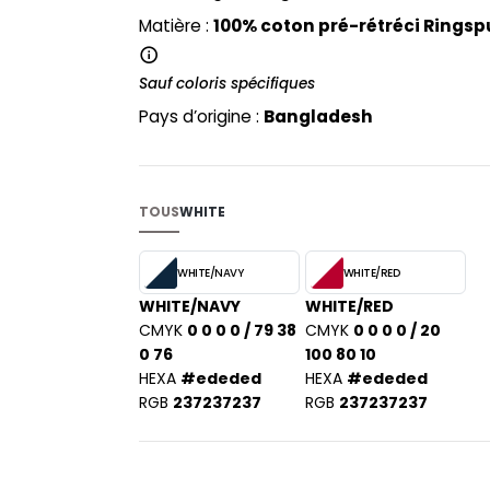
PYJAMA
NEW MORNING STUDIOS
BILITE
Matière :
100% coton pré-rétréci Ringsp
RECYCLÉ
ABLES
P
SAC SHOPPING
MAISON
Sauf coloris spécifiques
PAREDES SEGURIDAD
ES
SCHOOLWEAR
PARKS
Pays d’origine :
Bangladesh
S - BLANKS
PEN DUICK
PROMODORO
L
Q
TOUS
WHITE
DS
QUADRA
R
WHITE/NAVY
WHITE/RED
WHITE/NAVY
WHITE/RED
REGATTA
KY
CMYK
0 0 0 0 / 79 38
CMYK
0 0 0 0 / 20
RESULT
0 76
100 80 10
RICA LEWIS
HEXA
#ededed
HEXA
#ededed
RUSSELL ATHLETIC®
RGB
237237237
RGB
237237237
E
RUSSELL ATHLETIC® COLLECTI
D
S