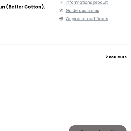
Informations produit
TENUE PROFESSIONNELLE
STORMTECH
un (Better Cotton).
Guide des tailles
VESTE - BLOUSON
T
Origine et certificats
WORKWEAR
TEE JAYS
THE ONE TOWELLING
TIGER
TOMBO
TOWEL CITY
2 couleurs
V
VELILLA
VESTI
W
WESTFORD MILL
Y
ON
YOKO