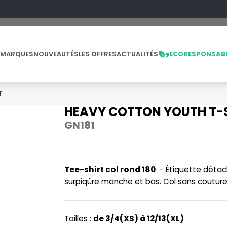
 MARQUES
NOUVEAUTÉS
LES OFFRES
ACTUALITÉS
ECORESPONSAB
T
HEAVY COTTON YOUTH T-
NOS PRODUITS
LES MARQUES
LES OFFRES
GN181
MADE IN EUROPE
MACRON
OFFRES FIN DE SÉRIE
ES
THE LOOM
NO LABEL / TEAR AWAY
MANTIS
THE LOOM VINTAGE
Tee-shirt col rond 180
- Étiquette détac
PANTALONS
MUMBLES
surpiqûre manche et bas. Col sans coutur
POLAIRE
N
POLO
NEUTRAL
Tailles :
de 3/4(XS) à 12/13(XL)
PULL
NEW GEN
E