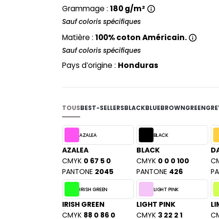
PYJAMA
NEW MORNING STUDIOS
Grammage :
180 g/m²
BILITE
RECYCLÉ
Sauf coloris spécifiques
ABLES
P
SAC SHOPPING
MAISON
Matière :
100% coton Américain.
PAREDES SEGURIDAD
ES
SCHOOLWEAR
Sauf coloris spécifiques
PARKS
S - BLANKS
Pays d’origine :
PEN DUICK
Honduras
PROMODORO
L
Q
DS
QUADRA
TOUS
BEST-SELLERS
BLACK
BLUE
BROWN
GREEN
GRE
R
AZALEA
BLACK
REGATTA
KY
AZALEA
BLACK
DA
RESULT
CMYK
0 67 5 0
CMYK
0 0 0 100
C
RICA LEWIS
PANTONE
2045
PANTONE
426
P
RUSSELL ATHLETIC®
E
IRISH GREEN
LIGHT PINK
RUSSELL ATHLETIC® COLLECTI
D
IRISH GREEN
LIGHT PINK
LI
S
CMYK
88 0 86 0
CMYK
3 22 2 1
C