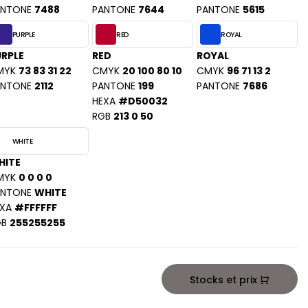
ANTONE
7488
PANTONE
7644
PANTONE
5615
PURPLE
RED
ROYAL
RPLE
RED
ROYAL
MYK
73 83 31 22
CMYK
20 100 80 10
CMYK
96 71 13 2
ANTONE
2112
PANTONE
199
PANTONE
7686
HEXA
#D50032
RGB
213 0 50
WHITE
HITE
MYK
0 0 0 0
ANTONE
WHITE
XA
#FFFFFF
GB
255255255
Stocks et prix