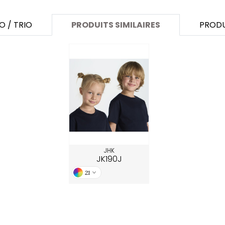
O / TRIO
PRODUITS SIMILAIRES
PRODU
JHK
JK190J
21