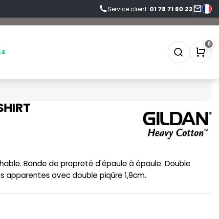
Service client :
01 78 71 60 22
0
LE
SHIRT
SOFTSHELL
SF CLOTHING
SOUS-VETEMENTS
SO DENIM
hable. Bande de propreté d'épaule à épaule. Double
SPORT
SPIRO
es apparentes avec double piqûre 1,9cm.
SWEAT-SHIRT
SPLASHMACS
TABLIER
STARWORLD
TEE-SHIRT
STEDMAN