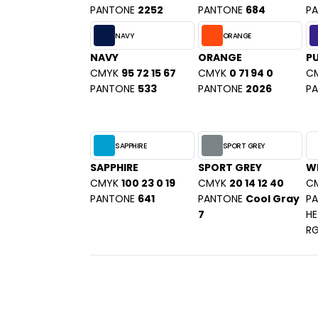
SANS ETIQUETTE
PANTONE
2252
PANTONE
684
P
NAVY
ORANGE
NAVY
ORANGE
PU
CMYK
95 72 15 67
CMYK
0 71 94 0
C
PANTONE
533
PANTONE
2026
P
SAPPHIRE
SPORT GREY
SAPPHIRE
SPORT GREY
W
CMYK
100 23 0 19
CMYK
20 14 12 40
C
PANTONE
641
PANTONE
Cool Gray
P
7
HE
R