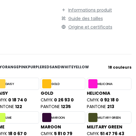
TENUE PROFESSIONNELLE
STORMTECH
Informations produit
VESTE - BLOUSON
T
Guide des tailles
WORKWEAR
TEE JAYS
Origine et certificats
THE ONE TOWELLING
TIGER
TOMBO
TOWEL CITY
V
Y
ORANGE
PINK
PURPLE
RED
SAND
WHITE
YELLOW
18 couleurs
VELILLA
DAISY
GOLD
HELICONIA
VESTI
ISY
GOLD
HELICONIA
W
MYK
0 18 74 0
CMYK
0 26 93 0
CMYK
0 92 18 0
WESTFORD MILL
ANTONE
122
PANTONE
1235
PANTONE
213
Y
LIME
MAROON
MILITARY GREEN
ON
YOKO
ME
MAROON
MILITARY GREEN
MYK
18 0 67 0
CMYK
5 81 0 79
CMYK
51 47 76 43