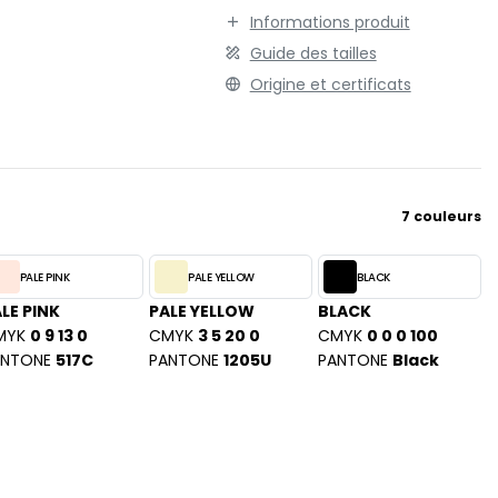
TENUE PROFESSIONNELLE
STORMTECH
Informations produit
VESTE - BLOUSON
Guide des tailles
T
WORKWEAR
Origine et certificats
TEE JAYS
THE ONE TOWELLING
TIGER
TOMBO
TOWEL CITY
7 couleurs
V
VELILLA
PALE PINK
PALE YELLOW
BLACK
VESTI
LE PINK
PALE YELLOW
BLACK
MYK
0 9 13 0
CMYK
3 5 20 0
CMYK
0 0 0 100
W
ANTONE
517C
PANTONE
1205U
PANTONE
Black
WESTFORD MILL
Y
ON
YOKO