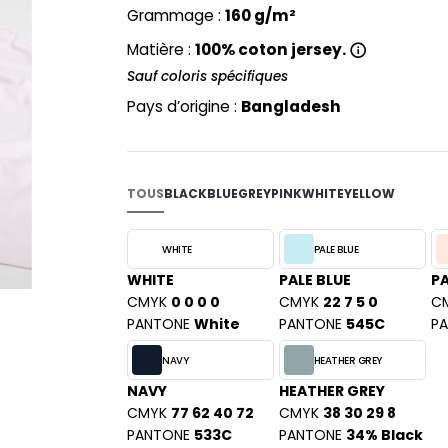
PYJAMA
Grammage :
160 g/m²
NEW MORNING STUDIOS
BILITE
RECYCLÉ
ABLES
P
Matière :
100% coton jersey.
SAC SHOPPING
MAISON
Sauf coloris spécifiques
PAREDES SEGURIDAD
ES
SCHOOLWEAR
PARKS
Pays d’origine :
Bangladesh
S - BLANKS
PEN DUICK
PROMODORO
L
Q
TOUS
BLACK
BLUE
GREY
PINK
WHITE
YELLOW
DS
QUADRA
R
WHITE
PALE BLUE
WHITE
PALE BLUE
PA
REGATTA
KY
CMYK
0 0 0 0
CMYK
22 7 5 0
C
RESULT
PANTONE
White
PANTONE
545C
P
RICA LEWIS
NAVY
HEATHER GREY
RUSSELL ATHLETIC®
E
NAVY
HEATHER GREY
RUSSELL ATHLETIC® COLLECTI
D
CMYK
77 62 40 72
CMYK
38 30 29 8
S
PANTONE
533C
PANTONE
34% Black