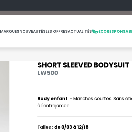
 MARQUES
NOUVEAUTÉS
LES OFFRES
ACTUALITÉS
ECORESPONSAB
SHORT SLEEVED BODYSUIT
NOS PRODUITS
LES MARQUES
LES OFFRES
LW500
MADE IN EUROPE
MACRON
OFFRES FIN DE SÉRIE
ES
THE LOOM
NO LABEL / TEAR AWAY
MANTIS
THE LOOM VINTAGE
Body enfant
- Manches courtes. Sans étiq
PANTALONS
MUMBLES
à l'entrejambe.
POLAIRE
N
POLO
NEUTRAL
Tailles :
de 0/03 à 12/18
PULL
NEW GEN
E