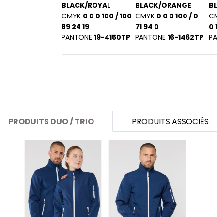
SANS ETIQUETTE
BLACK/ROYAL
BLACK/ORANGE
BL
CMYK
0 0 0 100 / 100
CMYK
0 0 0 100 / 0
C
89 24 19
71 94 0
0 1
PANTONE
19-4150TP
PANTONE
16-1462TP
P
PRODUITS DUO / TRIO
PRODUITS ASSOCIÉS