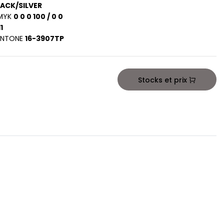
ACK/SILVER
MYK
0 0 0 100 / 0 0
1
ANTONE
16-3907TP
Stocks et prix