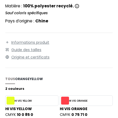
EXFIT
O LABEL / TEAR AWAY
Matière :
100% polyester recyclé.
RONT ROW
Sauf coloris spécifiques
ANTALONS
Pays d’origine :
Chine
RUIT OF THE LOOM
OLAIRE
RUIT OF THE LOOM VINTAGE
OLO
Informations produit
ULL
Guide des tailles
ILDAN
YJAMA
Origine et certificats
ECYCLÉ
ENBURY
AC SHOPPING
TOUS
ORANGE
YELLOW
EROCK
CHOOLWEAR
2 couleurs
OFTSHELL
HI VIS YELLOW
HI VIS ORANGE
ACK&JONES
OUS-VETEMENTS
HI VIS YELLOW
HI VIS ORANGE
ACK&JONES - BLANKS
CMYK
10 0 85 0
CMYK
0 75 71 0