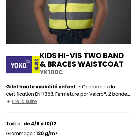
UILD YOUR BRAND
HASUBLE
HAUSSURES
LUBCLASS
HEMISE
RAGHOPPERS
OSTUME
KIDS HI-VIS TWO BAND
NFANT
& BRACES WAISTCOAT
COLOGIE
PONGE
YK100C
STEX
N DE SERIE
Gilet haute visibilité enfant
- Conforme à la
 SI ON L'APPELAIT FRANCIS
UTE VISIBILITE
certification EN17353. Fermeture par Velcro®. 2 bandes
XCD BY PROMODORO
verticales et 2 bandes horizontales de 5cm cousues.
Lire la suite
ES MODULABLES
INGE DE MAISON
Tailles :
de 4/6 à 10/12
INDEN HALES
ADE IN EUROPE
Grammage :
120 g/m²