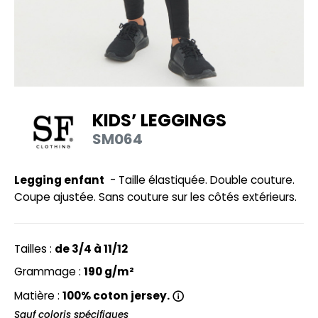
UILD YOUR BRAND
HASUBLE
HAUSSURES
LUBCLASS
HEMISE
RAGHOPPERS
OSTUME
KIDS’ LEGGINGS
NFANT
SM064
COLOGIE
PONGE
STEX
Legging enfant
- Taille élastiquée. Double couture.
N DE SERIE
Coupe ajustée. Sans couture sur les côtés extérieurs.
 SI ON L'APPELAIT FRANCIS
UTE VISIBILITE
XCD BY PROMODORO
ES MODULABLES
Tailles :
de 3/4 à 11/12
INGE DE MAISON
Grammage :
190 g/m²
INDEN HALES
Matière :
100% coton jersey.
ADE IN EUROPE
Sauf coloris spécifiques