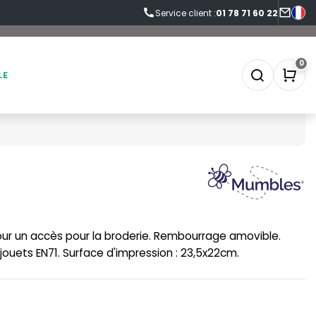
Service client :
01 78 71 60 22
0
LE
SOFTSHELL
SF CLOTHING
SOUS-VETEMENTS
SO DENIM
our un accès pour la broderie. Rembourrage amovible.
SPORT
SPIRO
ouets EN71. Surface d'impression : 23,5x22cm.
SWEAT-SHIRT
SPLASHMACS
TABLIER
STARWORLD
TEE-SHIRT
STEDMAN