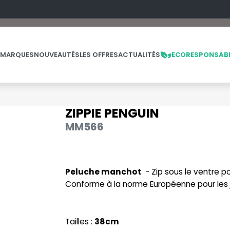
 MARQUES
NOUVEAUTÉS
LES OFFRES
ACTUALITÉS
ECORESPONSAB
ZIPPIE PENGUIN
NOS PRODUITS
LES MARQUES
LES OFFRES
MM566
MADE IN EUROPE
MACRON
OFFRES FIN DE SÉRIE
ES
THE LOOM
NO LABEL / TEAR AWAY
MANTIS
THE LOOM VINTAGE
Peluche manchot
- Zip sous le ventre p
PANTALONS
MUMBLES
Conforme à la norme Européenne pour les j
POLAIRE
N
POLO
NEUTRAL
Tailles :
38cm
PULL
NEW GEN
E