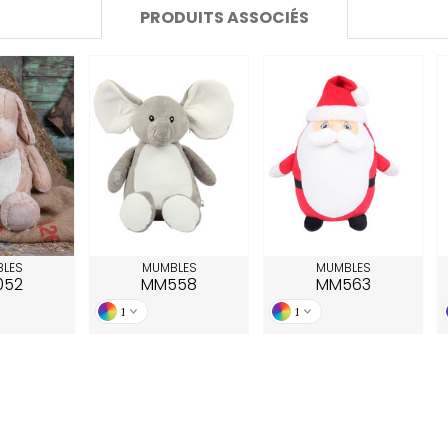
SANS ETIQUETTE
PRODUITS ASSOCIÉS
LES
MUMBLES
MUMBLES
052
MM558
MM563
1
1