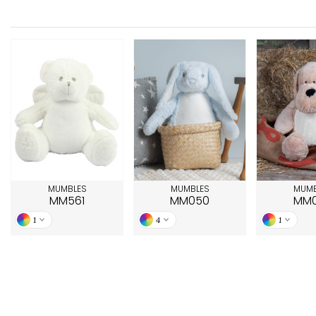
FRONT ROW
MUMBLES
MUMBLES
MUMB
MM561
MM050
MM
1
4
1