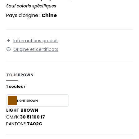
EXFIT
O LABEL / TEAR AWAY
Sauf coloris spécifiques
RONT ROW
Pays d’origine :
Chine
ANTALONS
RUIT OF THE LOOM
OLAIRE
RUIT OF THE LOOM VINTAGE
OLO
Informations produit
Origine et certificats
ULL
ILDAN
YJAMA
TOUS
BROWN
ECYCLÉ
ENBURY
1 couleur
AC SHOPPING
EROCK
LIGHT BROWN
CHOOLWEAR
LIGHT BROWN
OFTSHELL
CMYK
30 61 100 17
ACK&JONES
PANTONE
7402C
OUS-VETEMENTS
ACK&JONES - BLANKS