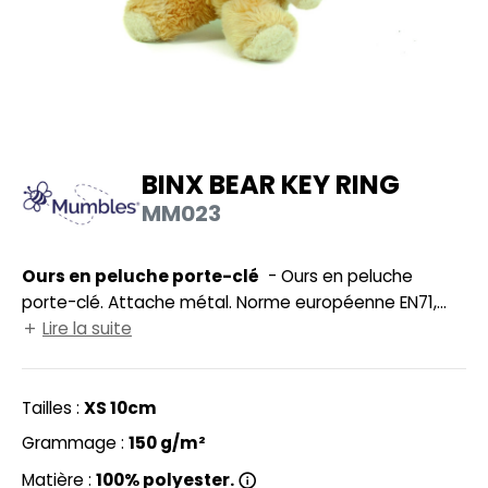
UILD YOUR BRAND
HASUBLE
HAUSSURES
LUBCLASS
HEMISE
RAGHOPPERS
OSTUME
BINX BEAR KEY RING
NFANT
MM023
COLOGIE
PONGE
STEX
Ours en peluche porte-clé
- Ours en peluche
N DE SERIE
porte-clé. Attache métal. Norme européenne EN71,
 SI ON L'APPELAIT FRANCIS
UTE VISIBILITE
sécurité jouet. À partir de 3 ans. Habillé d'un tee-shirt
Lire la suite
blanc amovible.
XCD BY PROMODORO
ES MODULABLES
Tailles :
XS 10cm
INGE DE MAISON
Grammage :
150 g/m²
INDEN HALES
ADE IN EUROPE
Matière :
100% polyester.