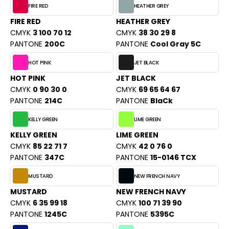
ACRON
FIRE RED
HEATHER GREY
FIRE RED
HEATHER GREY
ANTIS
CMYK
3 100 70 12
CMYK
38 30 29 8
PANTONE
200C
PANTONE
Cool Gray 5C
UMBLES
HOT PINK
JET BLACK
HOT PINK
JET BLACK
EUTRAL
CMYK
0 90 30 0
CMYK
69 65 64 67
PANTONE
214C
PANTONE
BlaCk
EW GEN
KELLY GREEN
LIME GREEN
EW MORNING STUDIOS
KELLY GREEN
LIME GREEN
CMYK
85 22 71 7
CMYK
42 0 76 0
PANTONE
347C
PANTONE
15-0146 TCX
AREDES SEGURIDAD
MUSTARD
NEW FRENCH NAVY
ARKS
MUSTARD
NEW FRENCH NAVY
CMYK
6 35 99 18
CMYK
100 71 39 90
EN DUICK
PANTONE
1245C
PANTONE
5395C