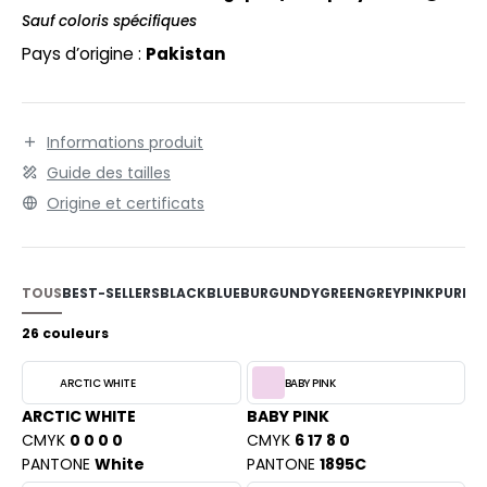
EXFIT
O LABEL / TEAR AWAY
Sauf coloris spécifiques
RONT ROW
Pays d’origine :
Pakistan
ANTALONS
RUIT OF THE LOOM
OLAIRE
RUIT OF THE LOOM VINTAGE
OLO
Informations produit
Guide des tailles
ULL
Origine et certificats
ILDAN
YJAMA
ECYCLÉ
TOUS
BEST-SELLERS
BLACK
BLUE
BURGUNDY
GREEN
GREY
PINK
PURPLE
ENBURY
AC SHOPPING
26 couleurs
EROCK
CHOOLWEAR
ARCTIC WHITE
BABY PINK
OFTSHELL
ARCTIC WHITE
BABY PINK
ACK&JONES
CMYK
0 0 0 0
CMYK
6 17 8 0
OUS-VETEMENTS
PANTONE
White
PANTONE
1895C
ACK&JONES - BLANKS