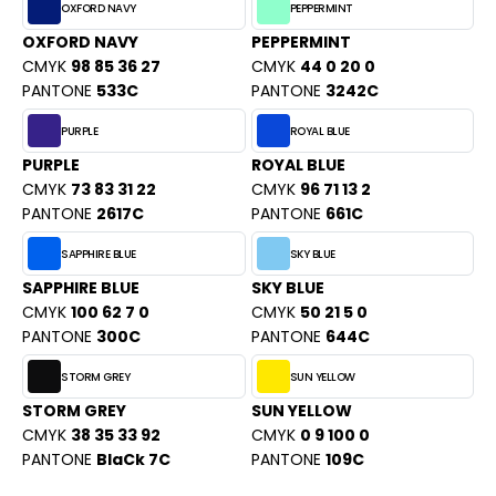
ROMODORO
OXFORD NAVY
PEPPERMINT
OXFORD NAVY
PEPPERMINT
CMYK
98 85 36 27
CMYK
44 0 20 0
UADRA
PANTONE
533C
PANTONE
3242C
PURPLE
ROYAL BLUE
PURPLE
ROYAL BLUE
EGATTA
CMYK
73 83 31 22
CMYK
96 71 13 2
PANTONE
2617C
PANTONE
661C
ESULT
SAPPHIRE BLUE
SKY BLUE
ICA LEWIS
SAPPHIRE BLUE
SKY BLUE
USSELL ATHLETIC®
CMYK
100 62 7 0
CMYK
50 21 5 0
PANTONE
300C
PANTONE
644C
USSELL ATHLETIC® COLLECTION
STORM GREY
SUN YELLOW
STORM GREY
SUN YELLOW
CMYK
38 35 33 92
CMYK
0 9 100 0
ANS ETIQUETTE
PANTONE
BlaCk 7C
PANTONE
109C
F CLOTHING