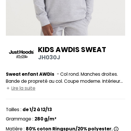
UILD YOUR BRAND
HASUBLE
HAUSSURES
LUBCLASS
HEMISE
RAGHOPPERS
OSTUME
KIDS AWDIS SWEAT
NFANT
JH030J
COLOGIE
PONGE
STEX
Sweat enfant AWDis
- Col rond. Manches droites.
N DE SERIE
Bande de propreté au col. Coupe moderne. Intérieur
 SI ON L'APPELAIT FRANCIS
UTE VISIBILITE
en molleton brossé. Double coutures. Col, poignets et
Lire la suite
taille en bords côte. Étiquette détachable.
XCD BY PROMODORO
ES MODULABLES
Tailles :
de 1/2 à 12/13
INGE DE MAISON
Grammage :
280 g/m²
INDEN HALES
ADE IN EUROPE
Matière :
80% coton Ringspun/20% polyester.