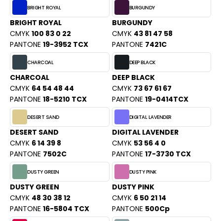
PORT
BRIGHT ROYAL
BURGUNDY
HK
WEAT-SHIRT
BRIGHT ROYAL
BURGUNDY
UST COOL
CMYK
100 83 0 22
CMYK
43 81 47 58
BLIER
PANTONE
19-3952 TCX
PANTONE
7421C
UST HOODS
EE-SHIRT
CHARCOAL
DEEP BLACK
ST T'S
CHARCOAL
DEEP BLACK
ENUE PROFESSIONNELLE
CMYK
64 54 48 44
CMYK
73 67 61 67
PANTONE
18-5210 TCX
PANTONE
19-0414TCX
ESTE - BLOUSON
ARLOWSKY
DESERT SAND
DIGITAL LAVENDER
ORKWEAR
ORNTEX
DESERT SAND
DIGITAL LAVENDER
CMYK
6 14 39 8
CMYK
53 56 4 0
PANTONE
7502C
PANTONE
17-3730 TCX
BEL SERIE
DUSTY GREEN
DUSTY PINK
DUSTY GREEN
DUSTY PINK
ARKWOOD
CMYK
48 30 38 12
CMYK
6 50 21 14
PANTONE
16-5804 TCX
PANTONE
500Cp