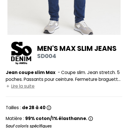
UILD YOUR BRAND
HASUBLE
HAUSSURES
LUBCLASS
HEMISE
RAGHOPPERS
OSTUME
MEN'S MAX SLIM JEANS
NFANT
SD004
COLOGIE
PONGE
STEX
Jean coupe slim Max
- Coupe slim. Jean stretch. 5
N DE SERIE
poches. Passants pour ceinture. Fermeture braguette
 SI ON L'APPELAIT FRANCIS
UTE VISIBILITE
et bouton. Rivets en métal au coin des poches.
Lire la suite
Double couture.
XCD BY PROMODORO
ES MODULABLES
Tailles :
de 28 à 40
INGE DE MAISON
INDEN HALES
Matière :
99% coton/1% élasthanne.
ADE IN EUROPE
Sauf coloris spécifiques