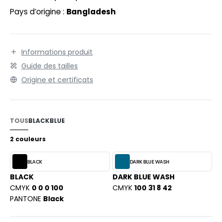
EXFIT
O LABEL / TEAR AWAY
Pays d’origine :
Bangladesh
RONT ROW
ANTALONS
RUIT OF THE LOOM
OLAIRE
Informations produit
RUIT OF THE LOOM VINTAGE
OLO
Guide des tailles
Origine et certificats
ULL
ILDAN
YJAMA
TOUS
BLACK
BLUE
ECYCLÉ
ENBURY
2 couleurs
AC SHOPPING
EROCK
BLACK
DARK BLUE WASH
CHOOLWEAR
BLACK
DARK BLUE WASH
OFTSHELL
CMYK
0 0 0 100
CMYK
100 31 8 42
ACK&JONES
PANTONE
Black
OUS-VETEMENTS
ACK&JONES - BLANKS