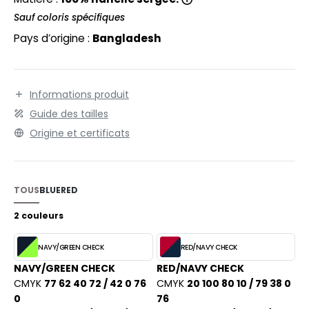
EXFIT
O LABEL / TEAR AWAY
Sauf coloris spécifiques
RONT ROW
ANTALONS
Pays d’origine :
Bangladesh
RUIT OF THE LOOM
OLAIRE
RUIT OF THE LOOM VINTAGE
OLO
Informations produit
Guide des tailles
ULL
Origine et certificats
ILDAN
YJAMA
ECYCLÉ
ENBURY
TOUS
BLUE
RED
AC SHOPPING
2 couleurs
EROCK
CHOOLWEAR
NAVY/GREEN CHECK
RED/NAVY CHECK
OFTSHELL
NAVY/GREEN CHECK
RED/NAVY CHECK
ACK&JONES
OUS-VETEMENTS
CMYK
77 62 40 72 / 42 0 76
CMYK
20 100 80 10 / 79 38 0
0
76
ACK&JONES - BLANKS