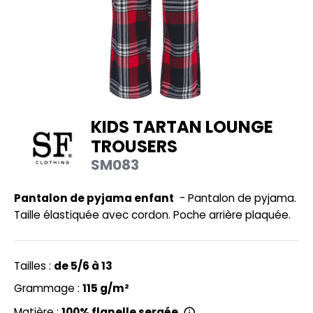
UILD YOUR BRAND
HASUBLE
HAUSSURES
LUBCLASS
HEMISE
RAGHOPPERS
OSTUME
KIDS TARTAN LOUNGE
NFANT
TROUSERS
COLOGIE
PONGE
SM083
STEX
N DE SERIE
Pantalon de pyjama enfant
- Pantalon de pyjama.
 SI ON L'APPELAIT FRANCIS
UTE VISIBILITE
Taille élastiquée avec cordon. Poche arrière plaquée.
XCD BY PROMODORO
ES MODULABLES
INGE DE MAISON
Tailles :
de 5/6 à 13
INDEN HALES
Grammage :
115 g/m²
ADE IN EUROPE
Matière :
100% flanelle sergée.