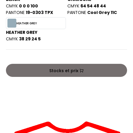
PORT
CMYK
0 0 0 100
CMYK
64 54 48 44
HK
PANTONE
19-0303 TPX
PANTONE
Cool Grey 11C
WEAT-SHIRT
UST COOL
HEATHER GREY
BLIER
UST HOODS
HEATHER GREY
EE-SHIRT
CMYK
38 29 24 5
ST T'S
ENUE PROFESSIONNELLE
ESTE - BLOUSON
ARLOWSKY
Stocks et prix
ORKWEAR
ORNTEX
BEL SERIE
ARKWOOD