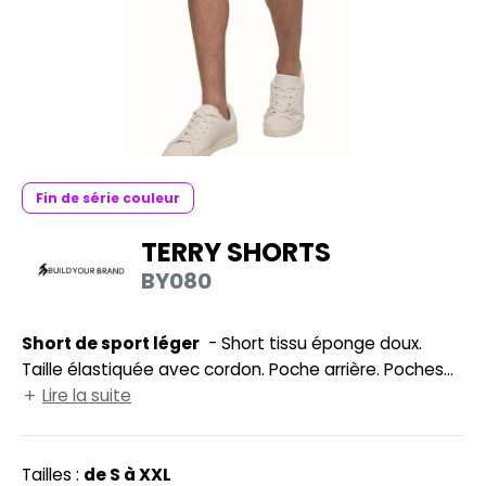
UILD YOUR BRAND
HASUBLE
HAUSSURES
LUBCLASS
HEMISE
RAGHOPPERS
OSTUME
NFANT
Fin de série couleur
COLOGIE
PONGE
TERRY SHORTS
STEX
BY080
N DE SERIE
 SI ON L'APPELAIT FRANCIS
UTE VISIBILITE
Short de sport léger
- Short tissu éponge doux.
XCD BY PROMODORO
ES MODULABLES
Taille élastiquée avec cordon. Poche arrière. Poches
dans ourlet. Sans étiquette de marque, uniquement
Lire la suite
INGE DE MAISON
une puce de taille.
INDEN HALES
ADE IN EUROPE
Tailles :
de S à XXL