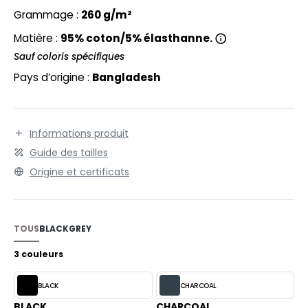
EXFIT
O LABEL / TEAR AWAY
Grammage :
260 g/m²
RONT ROW
ANTALONS
Matière :
95% coton/5% élasthanne.
RUIT OF THE LOOM
Sauf coloris spécifiques
OLAIRE
Pays d’origine :
Bangladesh
RUIT OF THE LOOM VINTAGE
OLO
ULL
Informations produit
ILDAN
YJAMA
Guide des tailles
Origine et certificats
ECYCLÉ
ENBURY
AC SHOPPING
EROCK
CHOOLWEAR
TOUS
BLACK
GREY
OFTSHELL
3 couleurs
ACK&JONES
OUS-VETEMENTS
BLACK
CHARCOAL
ACK&JONES - BLANKS
BLACK
CHARCOAL