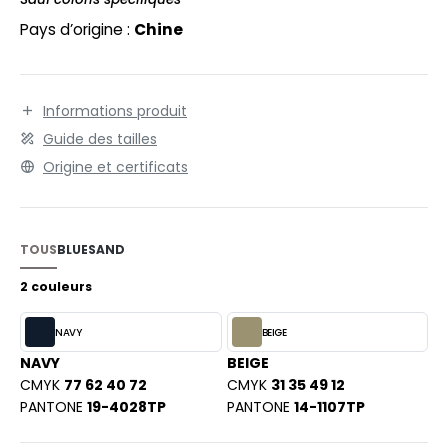
EXFIT
O LABEL / TEAR AWAY
Pays d’origine :
Chine
RONT ROW
ANTALONS
RUIT OF THE LOOM
OLAIRE
Informations produit
RUIT OF THE LOOM VINTAGE
OLO
Guide des tailles
Origine et certificats
ULL
ILDAN
YJAMA
ECYCLÉ
TOUS
BLUE
SAND
ENBURY
2 couleurs
AC SHOPPING
EROCK
CHOOLWEAR
NAVY
BEIGE
NAVY
BEIGE
OFTSHELL
CMYK
77 62 40 72
CMYK
31 35 49 12
ACK&JONES
PANTONE
19-4028TP
PANTONE
14-1107TP
OUS-VETEMENTS
ACK&JONES - BLANKS