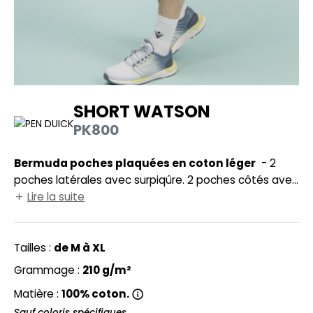
UILD YOUR BRAND
HASUBLE
HAUSSURES
LUBCLASS
HEMISE
RAGHOPPERS
OSTUME
SHORT WATSON
NFANT
PK800
COLOGIE
PONGE
Bermuda poches plaquées en coton léger
- 2
STEX
poches latérales avec surpiqûre. 2 poches côtés avec
N DE SERIE
fermeture Velcro®. 1 poche arrière avec fermeture
Lire la suite
 SI ON L'APPELAIT FRANCIS
UTE VISIBILITE
Velcro®. Fermeture à la taille par boucle. Largeur taille
réglable par boucle.
XCD BY PROMODORO
ES MODULABLES
Tailles :
de M à XL
INGE DE MAISON
Grammage :
210 g/m²
INDEN HALES
ADE IN EUROPE
Matière :
100% coton.
Sauf coloris spécifiques