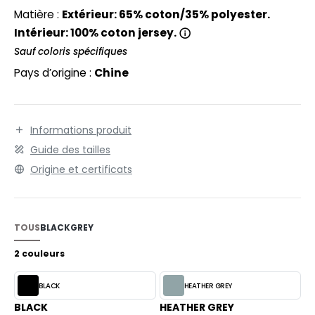
EXFIT
normes de fabrication élevées.
O LABEL / TEAR AWAY
Matière :
Extérieur: 65% coton/35% polyester.
RONT ROW
Intérieur: 100% coton jersey.
ANTALONS
Sauf coloris spécifiques
RUIT OF THE LOOM
OLAIRE
Pays d’origine :
Chine
RUIT OF THE LOOM VINTAGE
OLO
ULL
Informations produit
ILDAN
YJAMA
Guide des tailles
Origine et certificats
ECYCLÉ
ENBURY
AC SHOPPING
EROCK
TOUS
BLACK
GREY
CHOOLWEAR
2 couleurs
OFTSHELL
ACK&JONES
BLACK
HEATHER GREY
OUS-VETEMENTS
ACK&JONES - BLANKS
BLACK
HEATHER GREY