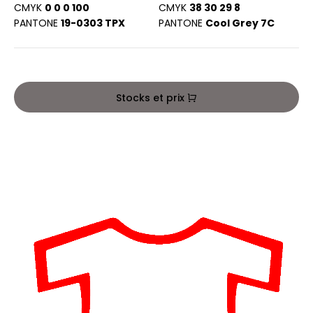
PORT
CMYK
0 0 0 100
CMYK
38 30 29 8
HK
PANTONE
19-0303 TPX
PANTONE
Cool Grey 7C
WEAT-SHIRT
UST COOL
BLIER
UST HOODS
EE-SHIRT
Stocks et prix
ST T'S
ENUE PROFESSIONNELLE
ESTE - BLOUSON
ARLOWSKY
ORKWEAR
ORNTEX
BEL SERIE
ARKWOOD