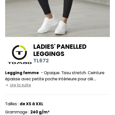
UILD YOUR BRAND
HASUBLE
HAUSSURES
LUBCLASS
HEMISE
RAGHOPPERS
OSTUME
LADIES' PANELLED
NFANT
LEGGINGS
COLOGIE
PONGE
TL672
STEX
N DE SERIE
Legging femme
- Opaque. Tissu stretch. Ceinture
 SI ON L'APPELAIT FRANCIS
UTE VISIBILITE
épaisse avec petite poche intérieure pour clé.
XCD BY PROMODORO
Empiècements filet et découpe laser. Étiquette
Lire la suite
ES MODULABLES
détachable.
INGE DE MAISON
Tailles :
de XS à XXL
INDEN HALES
ADE IN EUROPE
Grammage :
240 g/m²