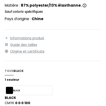
EXFIT
O LABEL / TEAR AWAY
Matière :
87% polyester/13% élasthanne.
RONT ROW
Sauf coloris spécifiques
ANTALONS
Pays d’origine :
Chine
RUIT OF THE LOOM
OLAIRE
RUIT OF THE LOOM VINTAGE
OLO
Informations produit
ULL
Guide des tailles
ILDAN
YJAMA
Origine et certificats
ECYCLÉ
ENBURY
AC SHOPPING
TOUS
BLACK
EROCK
CHOOLWEAR
1 couleur
OFTSHELL
BLACK
ACK&JONES
OUS-VETEMENTS
BLACK
ACK&JONES - BLANKS
CMYK
0 0 0 100