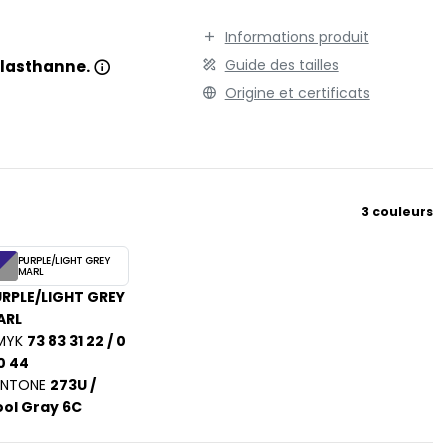
TENUE PROFESSIONNELLE
STORMTECH
Informations produit
VESTE - BLOUSON
T
Guide des tailles
élasthanne.
WORKWEAR
TEE JAYS
Origine et certificats
THE ONE TOWELLING
TIGER
TOMBO
TOWEL CITY
3 couleurs
V
VELILLA
PURPLE/LIGHT GREY
MARL
VESTI
RPLE/LIGHT GREY
W
ARL
WESTFORD MILL
MYK
73 83 31 22 / 0
0 44
Y
ANTONE
273U /
ON
YOKO
ol Gray 6C