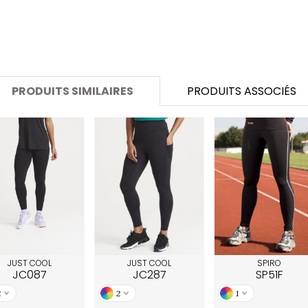
SANS ETIQUETTE
PRODUITS SIMILAIRES
PRODUITS ASSOCIÉS
JUST COOL
JUST COOL
SPIRO
JC087
JC287
SP51F
2
2
1