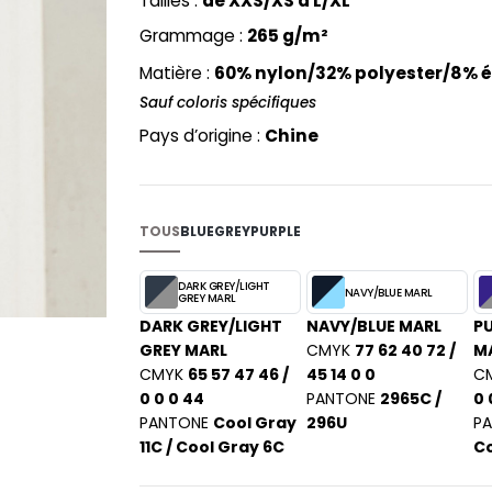
Tailles :
de XXS/XS à L/XL
PYJAMA
NEW MORNING STUDIOS
BILITE
Grammage :
265 g/m²
RECYCLÉ
ABLES
P
Matière :
60% nylon/32% polyester/8% 
SAC SHOPPING
MAISON
PAREDES SEGURIDAD
ES
Sauf coloris spécifiques
SCHOOLWEAR
PARKS
S - BLANKS
Pays d’origine :
Chine
PEN DUICK
PROMODORO
L
Q
DS
TOUS
BLUE
GREY
PURPLE
QUADRA
R
DARK GREY/LIGHT
NAVY/BLUE MARL
GREY MARL
REGATTA
KY
DARK GREY/LIGHT
NAVY/BLUE MARL
PU
RESULT
GREY MARL
CMYK
77 62 40 72 /
M
RICA LEWIS
CMYK
65 57 47 46 /
45 14 0 0
C
0 0 0 44
PANTONE
2965C /
0 
RUSSELL ATHLETIC®
E
PANTONE
Cool Gray
296U
P
RUSSELL ATHLETIC® COLLECTI
D
11C / Cool Gray 6C
Co
S