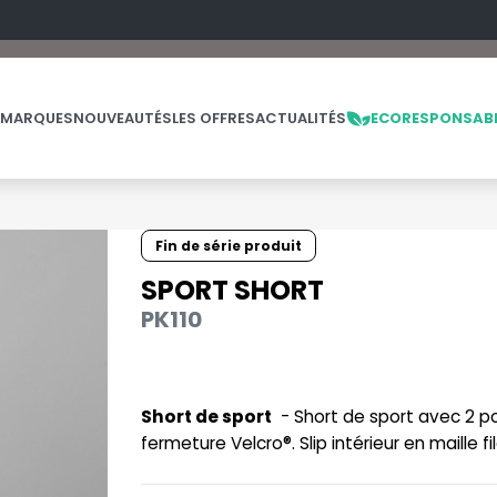
 MARQUES
NOUVEAUTÉS
LES OFFRES
ACTUALITÉS
ECORESPONSAB
Fin de série produit
NOS PRODUITS
LES MARQUES
LES OFFRES
SPORT SHORT
PK110
MADE IN EUROPE
MACRON
OFFRES FIN DE SÉRIE
ES
THE LOOM
NO LABEL / TEAR AWAY
MANTIS
THE LOOM VINTAGE
PANTALONS
MUMBLES
Short de sport
- Short de sport avec 2 po
POLAIRE
N
fermeture Velcro®. Slip intérieur en maille f
POLO
NEUTRAL
PULL
NEW GEN
E