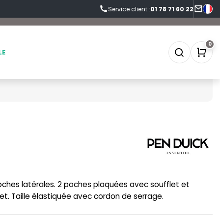
Service client :
01 78 71 60 22
0
LE
SOFTSHELL
SF CLOTHING
SOUS-VETEMENTS
SO DENIM
SPORT
SPIRO
ches latérales. 2 poches plaquées avec soufflet et
SWEAT-SHIRT
SPLASHMACS
ilet. Taille élastiquée avec cordon de serrage.
TABLIER
STARWORLD
TEE-SHIRT
STEDMAN