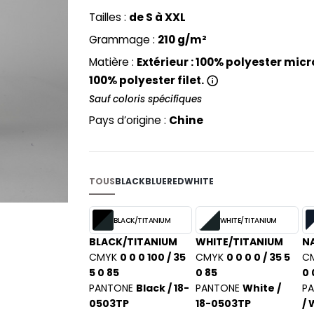
PYJAMA
NEW MORNING STUDIOS
BILITE
Tailles :
de S à XXL
RECYCLÉ
ABLES
P
Grammage :
210 g/m²
SAC SHOPPING
MAISON
PAREDES SEGURIDAD
ES
Matière :
Extérieur : 100% polyester micro
SCHOOLWEAR
PARKS
100% polyester filet.
S - BLANKS
PEN DUICK
Sauf coloris spécifiques
PROMODORO
L
Pays d’origine :
Chine
Q
DS
QUADRA
R
TOUS
BLACK
BLUE
RED
WHITE
REGATTA
KY
RESULT
BLACK/TITANIUM
WHITE/TITANIUM
RICA LEWIS
BLACK/TITANIUM
WHITE/TITANIUM
N
RUSSELL ATHLETIC®
CMYK
0 0 0 100 / 35
CMYK
0 0 0 0 / 35 5
C
E
5 0 85
0 85
0 
RUSSELL ATHLETIC® COLLECTI
D
PANTONE
Black / 18-
PANTONE
White /
P
S
0503TP
18-0503TP
/ 