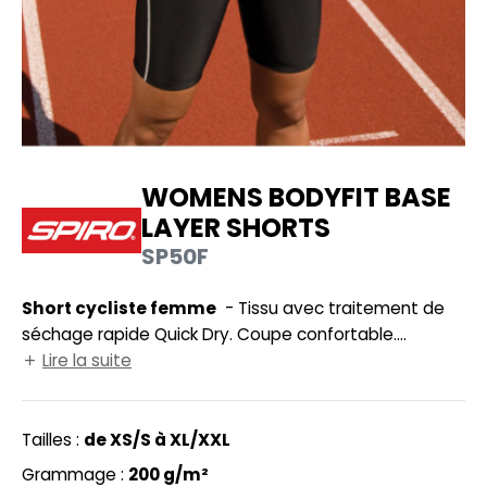
UILD YOUR BRAND
HASUBLE
HAUSSURES
LUBCLASS
HEMISE
RAGHOPPERS
OSTUME
WOMENS BODYFIT BASE
NFANT
LAYER SHORTS
COLOGIE
PONGE
SP50F
STEX
N DE SERIE
Short cycliste femme
- Tissu avec traitement de
 SI ON L'APPELAIT FRANCIS
UTE VISIBILITE
séchage rapide Quick Dry. Coupe confortable.
XCD BY PROMODORO
Coutures plates latérales contrastées. Ceinture
Lire la suite
ES MODULABLES
élastiquée avec cordon de serrage. Logo imprimé
INGE DE MAISON
Spiro ultra-réfléchissant sur la cuisse gauche avec 6
points sur le bas arrière de la jambe droite. Tissu
Tailles :
de XS/S à XL/XXL
INDEN HALES
ADE IN EUROPE
extensible Micro Soft. Petite poche centrale intérieure
Grammage :
200 g/m²