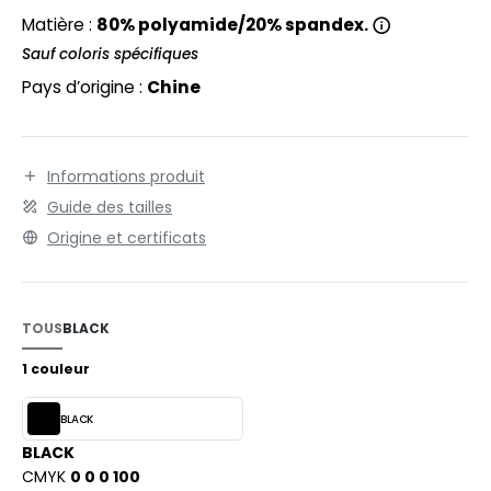
EXFIT
à l'arrière.
O LABEL / TEAR AWAY
Matière :
80% polyamide/20% spandex.
RONT ROW
Sauf coloris spécifiques
ANTALONS
Pays d’origine :
Chine
RUIT OF THE LOOM
OLAIRE
RUIT OF THE LOOM VINTAGE
OLO
Informations produit
ULL
Guide des tailles
ILDAN
YJAMA
Origine et certificats
ECYCLÉ
ENBURY
AC SHOPPING
TOUS
BLACK
EROCK
CHOOLWEAR
1 couleur
OFTSHELL
BLACK
ACK&JONES
OUS-VETEMENTS
BLACK
ACK&JONES - BLANKS
CMYK
0 0 0 100