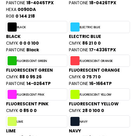
PORT
PANTONE
18-4045TPX
PANTONE
18-0426TPX
HK
HEXA
0090DA
WEAT-SHIRT
RGB
0 144 218
UST COOL
BLIER
BLACK
ELECTRIC BLUE
UST HOODS
BLACK
ELECTRIC BLUE
EE-SHIRT
CMYK
0 0 0 100
CMYK
86 21 0 0
ST T'S
ENUE PROFESSIONNELLE
PANTONE
Black
PANTONE
17-4336TPX
FLUORESCENT GREEN
FLUORESCENT ORANGE
ESTE - BLOUSON
ARLOWSKY
FLUORESCENT GREEN
FLUORESCENT ORANGE
ORKWEAR
CMYK
88 0 95 26
CMYK
0 75 71 0
ORNTEX
PANTONE
14-0264TP
PANTONE
16-1664TP
FLUORESCENT PINK
FLUORESCENT YELLOW
FLUORESCENT PINK
FLUORESCENT YELLOW
BEL SERIE
CMYK
0 85 0 0
CMYK
28 0 100 0
ARKWOOD
LIME
NAVY
LIME
NAVY