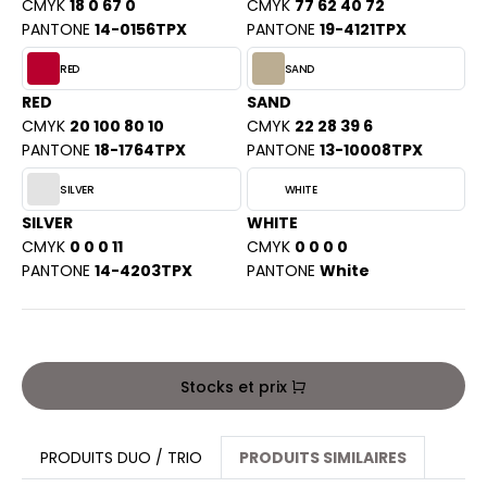
CMYK
18 0 67 0
CMYK
77 62 40 72
ACRON
PANTONE
14-0156TPX
PANTONE
19-4121TPX
ANTIS
RED
SAND
UMBLES
RED
SAND
CMYK
20 100 80 10
CMYK
22 28 39 6
PANTONE
18-1764TPX
PANTONE
13-10008TPX
EUTRAL
SILVER
WHITE
SILVER
WHITE
EW GEN
CMYK
0 0 0 11
CMYK
0 0 0 0
PANTONE
14-4203TPX
PANTONE
White
EW MORNING STUDIOS
AREDES SEGURIDAD
Stocks et prix
ARKS
EN DUICK
PRODUITS DUO / TRIO
PRODUITS SIMILAIRES