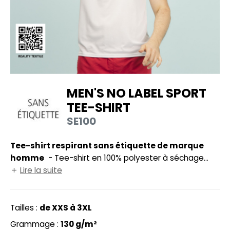
UILD YOUR BRAND
HASUBLE
HAUSSURES
LUBCLASS
HEMISE
RAGHOPPERS
OSTUME
MEN'S NO LABEL SPORT
NFANT
TEE-SHIRT
COLOGIE
PONGE
SE100
STEX
N DE SERIE
Tee-shirt respirant sans étiquette de marque
 SI ON L'APPELAIT FRANCIS
UTE VISIBILITE
homme
- Tee-shirt en 100% polyester à séchage
XCD BY PROMODORO
rapide. Respirant. Manches montées. Sans étiquette
Lire la suite
ES MODULABLES
de marque. Composition cousue dans la couture
INGE DE MAISON
intérieure latérale gauche. Puce de taille décalée.
Tailles :
de XXS à 3XL
INDEN HALES
ADE IN EUROPE
Grammage :
130 g/m²