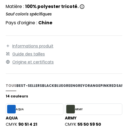
EXFIT
O LABEL / TEAR AWAY
Matière :
100% polyester tricoté.
RONT ROW
Sauf coloris spécifiques
ANTALONS
Pays d’origine :
Chine
RUIT OF THE LOOM
OLAIRE
RUIT OF THE LOOM VINTAGE
OLO
Informations produit
ULL
Guide des tailles
ILDAN
YJAMA
Origine et certificats
ECYCLÉ
ENBURY
AC SHOPPING
TOUS
BEST-SELLERS
BLACK
BLUE
GREEN
GREY
ORANGE
PINK
RED
SAND
EROCK
CHOOLWEAR
14 couleurs
OFTSHELL
AQUA
ARMY
ACK&JONES
OUS-VETEMENTS
AQUA
ARMY
ACK&JONES - BLANKS
CMYK
90 51 4 21
CMYK
55 50 59 50