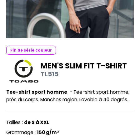
UILD YOUR BRAND
HASUBLE
HAUSSURES
LUBCLASS
HEMISE
RAGHOPPERS
OSTUME
Fin de série couleur
NFANT
MEN'S SLIM FIT T-SHIRT
COLOGIE
PONGE
TL515
STEX
N DE SERIE
 SI ON L'APPELAIT FRANCIS
Tee-shirt sport homme
- Tee-shirt sport homme,
UTE VISIBILITE
près du corps. Manches raglan. Lavable à 40 degrés.
XCD BY PROMODORO
ES MODULABLES
INGE DE MAISON
Tailles :
de S à XXL
INDEN HALES
ADE IN EUROPE
Grammage :
150 g/m²