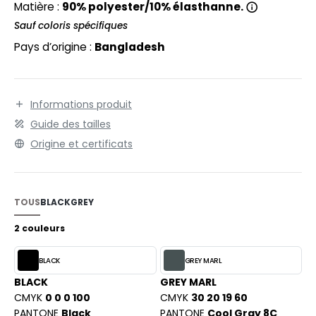
EXFIT
Matière :
90% polyester/10% élasthanne.
O LABEL / TEAR AWAY
Sauf coloris spécifiques
RONT ROW
ANTALONS
Pays d’origine :
Bangladesh
RUIT OF THE LOOM
OLAIRE
RUIT OF THE LOOM VINTAGE
OLO
Informations produit
ULL
Guide des tailles
ILDAN
Origine et certificats
YJAMA
ECYCLÉ
ENBURY
TOUS
BLACK
GREY
AC SHOPPING
EROCK
2 couleurs
CHOOLWEAR
OFTSHELL
BLACK
GREY MARL
ACK&JONES
BLACK
GREY MARL
OUS-VETEMENTS
CMYK
0 0 0 100
CMYK
30 20 19 60
ACK&JONES - BLANKS
PANTONE
Black
PANTONE
Cool Gray 8C