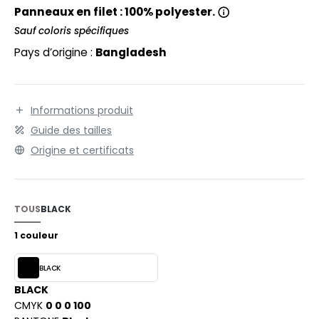
EXFIT
O LABEL / TEAR AWAY
Panneaux en filet : 100% polyester.
RONT ROW
Sauf coloris spécifiques
ANTALONS
Pays d’origine :
Bangladesh
RUIT OF THE LOOM
OLAIRE
RUIT OF THE LOOM VINTAGE
OLO
Informations produit
ULL
Guide des tailles
ILDAN
YJAMA
Origine et certificats
ECYCLÉ
ENBURY
AC SHOPPING
TOUS
BLACK
EROCK
CHOOLWEAR
1 couleur
OFTSHELL
BLACK
ACK&JONES
BLACK
OUS-VETEMENTS
CMYK
0 0 0 100
ACK&JONES - BLANKS