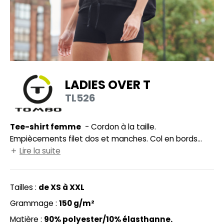
UILD YOUR BRAND
HASUBLE
HAUSSURES
LUBCLASS
HEMISE
RAGHOPPERS
OSTUME
LADIES OVER T
NFANT
TL526
COLOGIE
PONGE
STEX
Tee-shirt femme
- Cordon à la taille.
N DE SERIE
Empiècements filet dos et manches. Col en bords
 SI ON L'APPELAIT FRANCIS
UTE VISIBILITE
côte. Étiquette détachable.
Lire la suite
XCD BY PROMODORO
ES MODULABLES
Tailles :
de XS à XXL
INGE DE MAISON
Grammage :
150 g/m²
INDEN HALES
ADE IN EUROPE
Matière :
90% polyester/10% élasthanne.