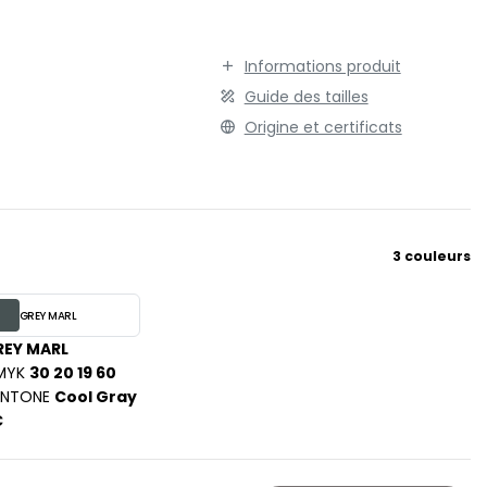
TENUE PROFESSIONNELLE
STORMTECH
VESTE - BLOUSON
T
Informations produit
WORKWEAR
TEE JAYS
Guide des tailles
THE ONE TOWELLING
Origine et certificats
TIGER
TOMBO
TOWEL CITY
V
3 couleurs
VELILLA
VESTI
GREY MARL
W
REY MARL
WESTFORD MILL
MYK
30 20 19 60
ANTONE
Cool Gray
Y
C
ON
YOKO