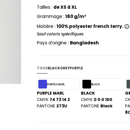
PYJAMA
NEW MORNING STUDIOS
BILITE
Tailles :
de XS à XL
RECYCLÉ
ABLES
P
Grammage :
180 g/m²
SAC SHOPPING
MAISON
PAREDES SEGURIDAD
ES
Matière :
100% polyester french terry.
SCHOOLWEAR
PARKS
S - BLANKS
Sauf coloris spécifiques
PEN DUICK
Pays d’origine :
Bangladesh
PROMODORO
L
Q
DS
QUADRA
TOUS
BLACK
GREY
PURPLE
R
REGATTA
KY
PURPLE MARL
BLACK
RESULT
PURPLE MARL
BLACK
G
RICA LEWIS
CMYK
74 73 14 2
CMYK
0 0 0 100
C
PANTONE
273U
RUSSELL ATHLETIC®
PANTONE
Black
P
E
8
RUSSELL ATHLETIC® COLLECTI
D
S