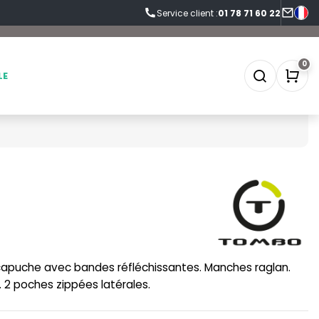
Service client :
01 78 71 60 22
0
LE
SOFTSHELL
SF CLOTHING
SOUS-VETEMENTS
SO DENIM
SPORT
SPIRO
apuche avec bandes réfléchissantes. Manches raglan.
SWEAT-SHIRT
SPLASHMACS
 2 poches zippées latérales.
TABLIER
STARWORLD
TEE-SHIRT
STEDMAN