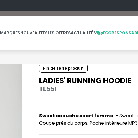
 MARQUES
NOUVEAUTÉS
LES OFFRES
ACTUALITÉS
ECORESPONSAB
Fin de série produit
NOS PRODUITS
LES MARQUES
LES OFFRES
LADIES' RUNNING HOODIE
TL551
MADE IN EUROPE
MACRON
OFFRES FIN DE SÉRIE
ES
THE LOOM
NO LABEL / TEAR AWAY
MANTIS
THE LOOM VINTAGE
PANTALONS
MUMBLES
Sweat capuche sport femme
- Sweat c
POLAIRE
N
Coupe près du corps. Poche intérieure MP3.
POLO
NEUTRAL
PULL
NEW GEN
E