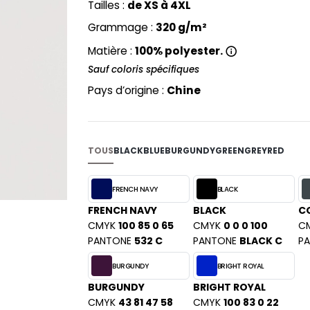
Tailles :
de XS à 4XL
PYJAMA
NEW MORNING STUDIOS
BILITE
Grammage :
320 g/m²
RECYCLÉ
ABLES
P
SAC SHOPPING
Matière :
100% polyester.
MAISON
PAREDES SEGURIDAD
ES
SCHOOLWEAR
Sauf coloris spécifiques
PARKS
S - BLANKS
Pays d’origine :
Chine
PEN DUICK
PROMODORO
L
Q
DS
TOUS
BLACK
BLUE
BURGUNDY
GREEN
GREY
RED
QUADRA
R
FRENCH NAVY
BLACK
REGATTA
KY
FRENCH NAVY
BLACK
C
RESULT
CMYK
100 85 0 65
CMYK
0 0 0 100
C
RICA LEWIS
PANTONE
532 C
PANTONE
BLACK C
P
RUSSELL ATHLETIC®
E
BURGUNDY
BRIGHT ROYAL
RUSSELL ATHLETIC® COLLECTI
D
BURGUNDY
BRIGHT ROYAL
S
CMYK
43 81 47 58
CMYK
100 83 0 22