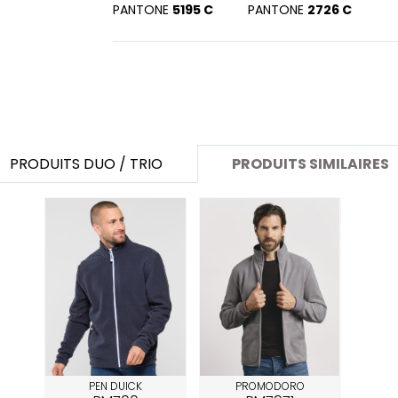
SANS ETIQUETTE
PANTONE
5195 C
PANTONE
2726 C
PRODUITS DUO / TRIO
PRODUITS SIMILAIRES
PEN DUICK
PROMODORO