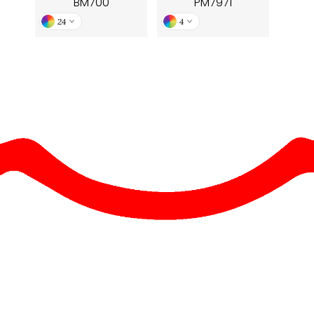
BM700
PM7971
24
4