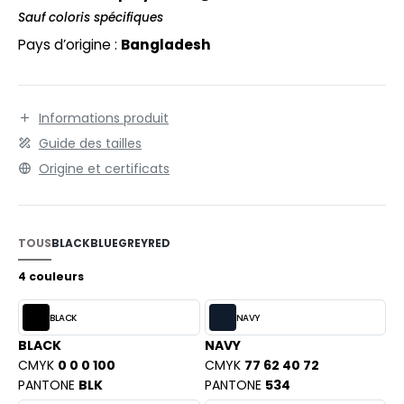
EXFIT
O LABEL / TEAR AWAY
Sauf coloris spécifiques
RONT ROW
Pays d’origine :
Bangladesh
ANTALONS
RUIT OF THE LOOM
OLAIRE
RUIT OF THE LOOM VINTAGE
OLO
Informations produit
Guide des tailles
ULL
Origine et certificats
ILDAN
YJAMA
ECYCLÉ
TOUS
BLACK
BLUE
GREY
RED
ENBURY
AC SHOPPING
4 couleurs
EROCK
CHOOLWEAR
BLACK
NAVY
OFTSHELL
BLACK
NAVY
ACK&JONES
CMYK
0 0 0 100
CMYK
77 62 40 72
OUS-VETEMENTS
PANTONE
BLK
PANTONE
534
ACK&JONES - BLANKS