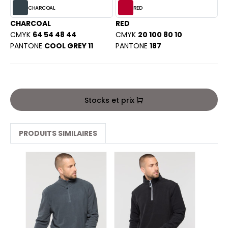
PORT
CHARCOAL
RED
HK
WEAT-SHIRT
CHARCOAL
RED
UST COOL
CMYK
64 54 48 44
CMYK
20 100 80 10
BLIER
PANTONE
COOL GREY 11
PANTONE
187
UST HOODS
EE-SHIRT
ST T'S
ENUE PROFESSIONNELLE
Stocks et prix
ESTE - BLOUSON
ARLOWSKY
ORKWEAR
PRODUITS SIMILAIRES
ORNTEX
BEL SERIE
ARKWOOD