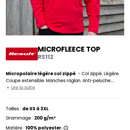
UILD YOUR BRAND
HASUBLE
HAUSSURES
LUBCLASS
HEMISE
RAGHOPPERS
OSTUME
MICROFLEECE TOP
NFANT
RS112
COLOGIE
PONGE
STEX
Micropolaire légère col zippé
- Col zippé. Légère.
N DE SERIE
Coupe extensible. Manches raglan. Anti-peluche.
 SI ON L'APPELAIT FRANCIS
UTE VISIBILITE
Double surpiqûre à l'ourlet. Poignets non élastiqués.
Lire la suite
XCD BY PROMODORO
ES MODULABLES
Tailles :
de XS à 3XL
INGE DE MAISON
Grammage :
200 g/m²
INDEN HALES
ADE IN EUROPE
Matière :
100% polyester.