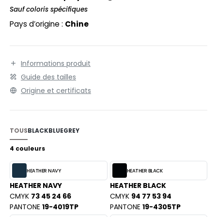
EXFIT
O LABEL / TEAR AWAY
Sauf coloris spécifiques
RONT ROW
Pays d’origine :
Chine
ANTALONS
RUIT OF THE LOOM
OLAIRE
RUIT OF THE LOOM VINTAGE
OLO
Informations produit
Guide des tailles
ULL
Origine et certificats
ILDAN
YJAMA
ECYCLÉ
TOUS
BLACK
BLUE
GREY
ENBURY
AC SHOPPING
4 couleurs
EROCK
CHOOLWEAR
HEATHER NAVY
HEATHER BLACK
OFTSHELL
HEATHER NAVY
HEATHER BLACK
ACK&JONES
CMYK
73 45 24 66
CMYK
94 77 53 94
OUS-VETEMENTS
PANTONE
19-4019TP
PANTONE
19-4305TP
ACK&JONES - BLANKS