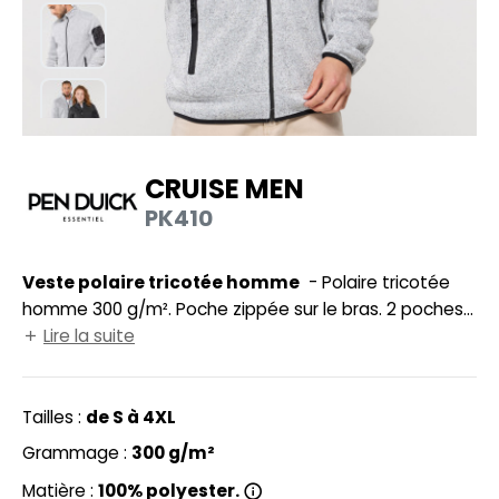
UILD YOUR BRAND
HASUBLE
HAUSSURES
LUBCLASS
HEMISE
RAGHOPPERS
OSTUME
CRUISE MEN
NFANT
PK410
COLOGIE
PONGE
STEX
Veste polaire tricotée homme
- Polaire tricotée
N DE SERIE
homme 300 g/m². Poche zippée sur le bras. 2 poches
 SI ON L'APPELAIT FRANCIS
UTE VISIBILITE
zippées.
Lire la suite
XCD BY PROMODORO
ES MODULABLES
Tailles :
de S à 4XL
INGE DE MAISON
Grammage :
300 g/m²
INDEN HALES
ADE IN EUROPE
Matière :
100% polyester.