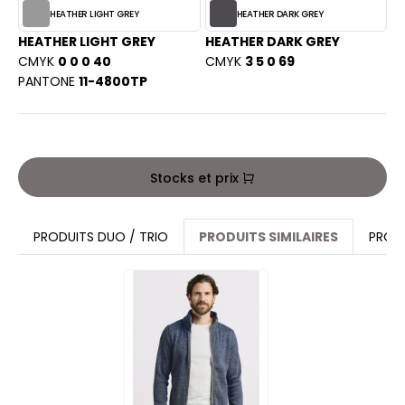
PORT
HEATHER LIGHT GREY
HEATHER DARK GREY
HK
WEAT-SHIRT
HEATHER LIGHT GREY
HEATHER DARK GREY
UST COOL
CMYK
0 0 0 40
CMYK
3 5 0 69
BLIER
PANTONE
11-4800TP
UST HOODS
EE-SHIRT
ST T'S
ENUE PROFESSIONNELLE
Stocks et prix
ESTE - BLOUSON
ARLOWSKY
ORKWEAR
PRODUITS DUO / TRIO
PRODUITS SIMILAIRES
PROD
ORNTEX
BEL SERIE
ARKWOOD