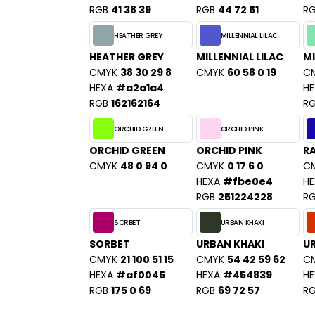
SANS ETIQUETTE
RGB
41 38 39
RGB
44 72 51
R
HEATHER GREY
MILLENNIAL LILAC
HEATHER GREY
MILLENNIAL LILAC
MI
CMYK
38 30 29 8
CMYK
60 58 0 19
C
HEXA
#a2a1a4
HE
RGB
162162164
R
ORCHID GREEN
ORCHID PINK
ORCHID GREEN
ORCHID PINK
RA
CMYK
48 0 94 0
CMYK
0 17 6 0
C
HEXA
#fbe0e4
HE
RGB
251224228
R
SORBET
URBAN KHAKI
SORBET
URBAN KHAKI
U
CMYK
21 100 51 15
CMYK
54 42 59 62
C
HEXA
#af0045
HEXA
#454839
HE
RGB
175 0 69
RGB
69 72 57
R