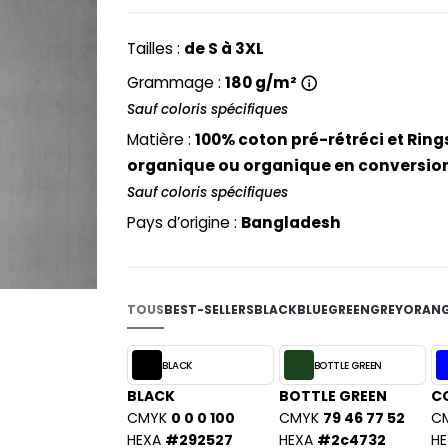
PYJAMA
NEW MORNING STUDIOS
BILITE
RECYCLÉ
ABLES
P
Tailles :
de S à 3XL
SAC SHOPPING
MAISON
PAREDES SEGURIDAD
Grammage :
180 g/m²
ES
SCHOOLWEAR
PARKS
Sauf coloris spécifiques
S - BLANKS
PEN DUICK
Matière :
100% coton pré-rétréci et Ring
PROMODORO
organique ou organique en conversio
L
Q
Sauf coloris spécifiques
DS
QUADRA
Pays d’origine :
Bangladesh
R
REGATTA
KY
RESULT
TOUS
BEST-SELLERS
BLACK
BLUE
GREEN
GREY
ORAN
RICA LEWIS
RUSSELL ATHLETIC®
BLACK
BOTTLE GREEN
E
RUSSELL ATHLETIC® COLLECTI
BLACK
BOTTLE GREEN
C
D
CMYK
0 0 0 100
CMYK
79 46 77 52
C
S
HEXA
#292527
HEXA
#2c4732
HE