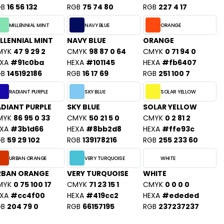
GB
16 56 132
RGB
75 74 80
RGB
227 4 17
MILLENNIAL MINT
NAVY BLUE
ORANGE
LLENNIAL MINT
NAVY BLUE
ORANGE
MYK
47 9 29 2
CMYK
98 87 0 64
CMYK
0 71 94 0
XA
#91c0ba
HEXA
#101145
HEXA
#fb6407
GB
145192186
RGB
16 17 69
RGB
251 100 7
RADIANT PURPLE
SKY BLUE
SOLAR YELLOW
DIANT PURPLE
SKY BLUE
SOLAR YELLOW
MYK
86 95 0 33
CMYK
50 21 5 0
CMYK
0 2 81 2
XA
#3b1d66
HEXA
#8bb2d8
HEXA
#ffe93c
GB
59 29 102
RGB
139178216
RGB
255 233 60
URBAN ORANGE
VERY TURQUOISE
WHITE
RBAN ORANGE
VERY TURQUOISE
WHITE
MYK
0 75 100 17
CMYK
71 23 15 1
CMYK
0 0 0 0
XA
#cc4f00
HEXA
#419cc2
HEXA
#ededed
GB
204 79 0
RGB
66157195
RGB
237237237