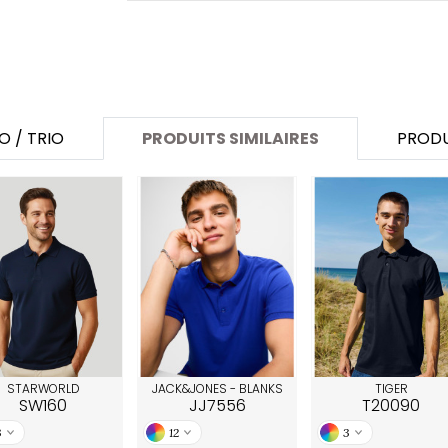
O / TRIO
PRODUITS SIMILAIRES
PRODU
STARWORLD
JACK&JONES - BLANKS
TIGER
SW160
JJ7556
T20090
3
12
3