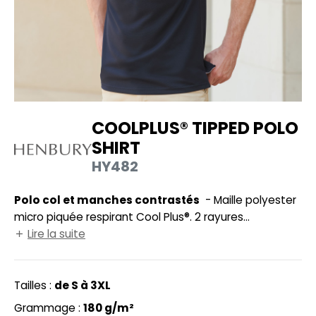
UILD YOUR BRAND
HASUBLE
HAUSSURES
LUBCLASS
HEMISE
RAGHOPPERS
OSTUME
COOLPLUS® TIPPED POLO
NFANT
SHIRT
COLOGIE
PONGE
HY482
STEX
N DE SERIE
Polo col et manches contrastés
- Maille polyester
 SI ON L'APPELAIT FRANCIS
UTE VISIBILITE
micro piquée respirant Cool Plus®. 2 rayures
XCD BY PROMODORO
contrastées au col et aux manches. 3 boutons ton sur
Lire la suite
ES MODULABLES
ton.
INGE DE MAISON
Tailles :
de S à 3XL
INDEN HALES
ADE IN EUROPE
Grammage :
180 g/m²