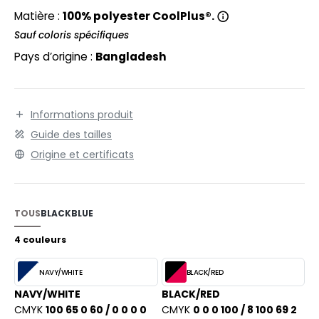
EXFIT
O LABEL / TEAR AWAY
Matière :
100% polyester CoolPlus®.
RONT ROW
Sauf coloris spécifiques
ANTALONS
Pays d’origine :
Bangladesh
RUIT OF THE LOOM
OLAIRE
RUIT OF THE LOOM VINTAGE
OLO
Informations produit
ULL
Guide des tailles
ILDAN
YJAMA
Origine et certificats
ECYCLÉ
ENBURY
AC SHOPPING
TOUS
BLACK
BLUE
EROCK
CHOOLWEAR
4 couleurs
OFTSHELL
NAVY/WHITE
BLACK/RED
ACK&JONES
OUS-VETEMENTS
NAVY/WHITE
BLACK/RED
ACK&JONES - BLANKS
CMYK
100 65 0 60 / 0 0 0 0
CMYK
0 0 0 100 / 8 100 69 2