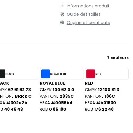
TENUE PROFESSIONNELLE
STORMTECH
Informations produit
VESTE - BLOUSON
Guide des tailles
T
WORKWEAR
Origine et certificats
TEE JAYS
THE ONE TOWELLING
TIGER
TOMBO
TOWEL CITY
7 couleurs
V
VELILLA
BLACK
ROYAL BLUE
RED
VESTI
LACK
ROYAL BLUE
RED
MYK
67 61 62 73
CMYK
100 62 0 0
CMYK
12 100 81 3
W
ANTONE
Black C
PANTONE
2935C
PANTONE
186C
WESTFORD MILL
XA
#302e2b
HEXA
#0056b4
HEXA
#b01630
GB
48 46 43
RGB
0 86 180
RGB
176 22 48
Y
ON
YOKO