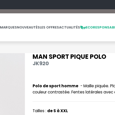
 MARQUES
NOUVEAUTÉS
LES OFFRES
ACTUALITÉS
ECORESPONSAB
MAN SPORT PIQUE POLO
NOS PRODUITS
LES MARQUES
LES OFFRES
JK920
MADE IN EUROPE
MACRON
OFFRES FIN DE SÉRIE
ES
THE LOOM
NO LABEL / TEAR AWAY
MANTIS
THE LOOM VINTAGE
Polo de sport homme
- Maille piquée. P
PANTALONS
MUMBLES
couleur contrastée. Fentes latérales avec 
POLAIRE
N
POLO
NEUTRAL
Tailles :
de S à XXL
PULL
NEW GEN
E