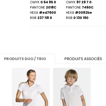
SANS ETIQUETTE
CMYK
0 64 95 0
CMYK
97 29 7 0
PANTONE
2018C
PANTONE
7460C
HEXA
#ed7600
HEXA
#0082be
RGB
237 118 0
RGB
0 130 190
PRODUITS DUO / TRIO
PRODUITS ASSOCIÉS