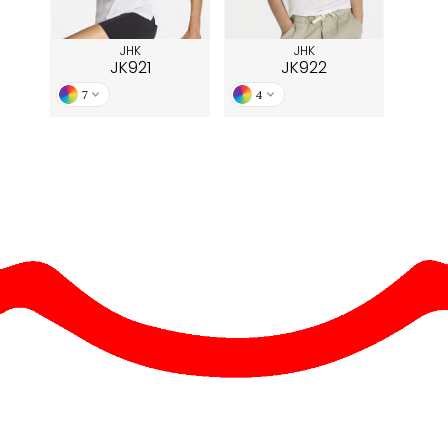
JHK
JHK
JK921
JK922
7
4