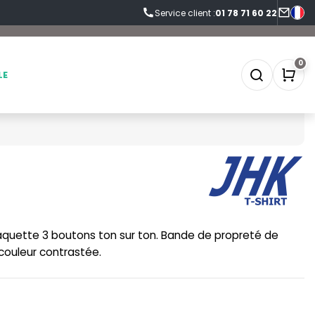
Service client :
01 78 71 60 22
0
LE
SOFTSHELL
SF CLOTHING
SOUS-VETEMENTS
SO DENIM
laquette 3 boutons ton sur ton. Bande de propreté de
SPORT
SPIRO
couleur contrastée.
SWEAT-SHIRT
SPLASHMACS
TABLIER
STARWORLD
TEE-SHIRT
STEDMAN