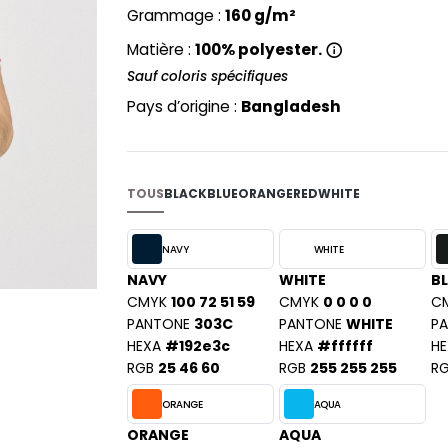
PYJAMA
Grammage :
160 g/m²
NEW MORNING STUDIOS
BILITE
RECYCLÉ
ABLES
P
Matière :
100% polyester.
SAC SHOPPING
MAISON
Sauf coloris spécifiques
PAREDES SEGURIDAD
ES
SCHOOLWEAR
PARKS
Pays d’origine :
Bangladesh
S - BLANKS
PEN DUICK
PROMODORO
L
Q
TOUS
BLACK
BLUE
ORANGE
RED
WHITE
DS
QUADRA
R
NAVY
WHITE
NAVY
WHITE
B
REGATTA
KY
CMYK
100 72 51 59
CMYK
0 0 0 0
C
RESULT
PANTONE
303C
PANTONE
WHITE
P
RICA LEWIS
HEXA
#192e3c
HEXA
#ffffff
HE
RUSSELL ATHLETIC®
RGB
25 46 60
RGB
255 255 255
R
E
RUSSELL ATHLETIC® COLLECTI
D
ORANGE
AQUA
S
ORANGE
AQUA