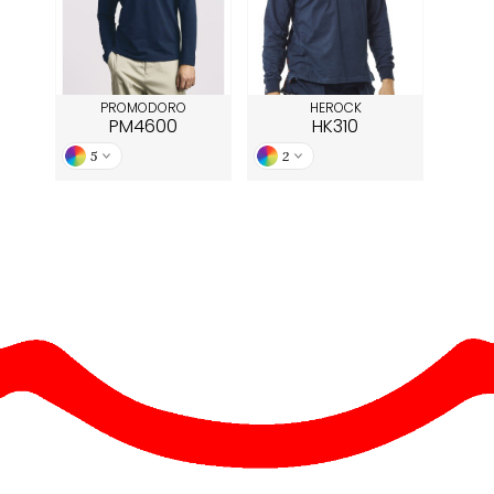
PROMODORO
HEROCK
PM4600
HK310
5
2