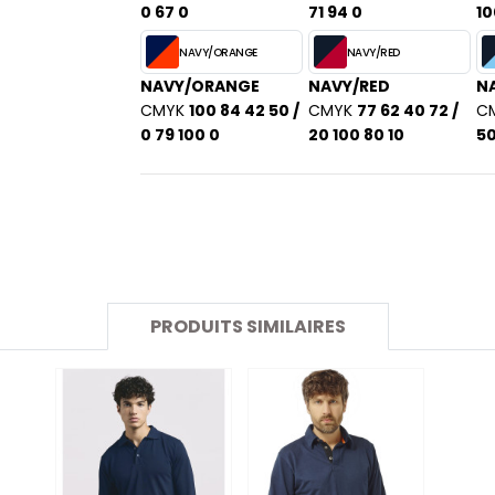
SANS ETIQUETTE
0 67 0
71 94 0
10
NAVY/ORANGE
NAVY/RED
NAVY/ORANGE
NAVY/RED
NA
CMYK
100 84 42 50 /
CMYK
77 62 40 72 /
C
0 79 100 0
20 100 80 10
50
PRODUITS SIMILAIRES