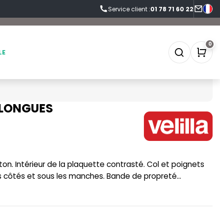
Service client :
01 78 71 60 22
0
LE
 LONGUES
SOFTSHELL
SF CLOTHING
SOUS-VETEMENTS
SO DENIM
ton. Intérieur de la plaquette contrasté. Col et poignets
SPORT
SPIRO
s côtés et sous les manches. Bande de propreté
SWEAT-SHIRT
SPLASHMACS
TABLIER
STARWORLD
TEE-SHIRT
STEDMAN