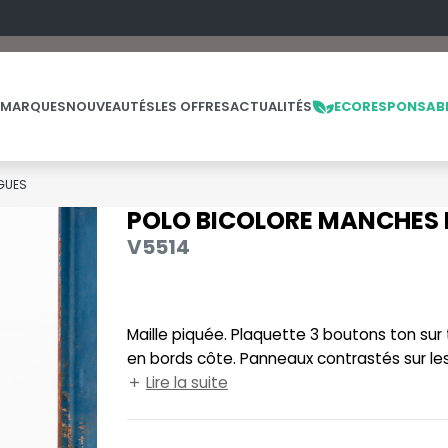
 MARQUES
NOUVEAUTÉS
LES OFFRES
ACTUALITÉS
ECORESPONSAB
GUES
POLO BICOLORE MANCHES
NOS PRODUITS
LES MARQUES
LES OFFRES
V5514
MADE IN EUROPE
MACRON
OFFRES FIN DE SÉRIE
ES
THE LOOM
NO LABEL / TEAR AWAY
MANTIS
THE LOOM VINTAGE
Maille piquée. Plaquette 3 boutons ton sur 
PANTALONS
MUMBLES
en bords côte. Panneaux contrastés sur le
POLAIRE
N
contrastée.
Lire la suite
POLO
NEUTRAL
PULL
NEW GEN
E