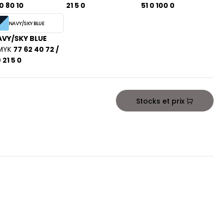
0 80 10
21 5 0
51 0 100 0
NAVY/SKY BLUE
VY/SKY BLUE
MYK
77 62 40 72 /
 21 5 0
Stocks et prix