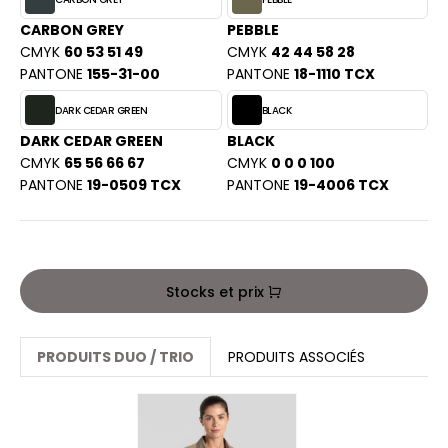
PORT
HK
CARBON GREY
PEBBLE
WEAT-SHIRT
CMYK
60 53 51 49
CMYK
42 44 58 28
UST COOL
PANTONE
155-31-00
PANTONE
18-1110 TCX
BLIER
UST HOODS
DARK CEDAR GREEN
BLACK
EE-SHIRT
DARK CEDAR GREEN
BLACK
ST T'S
ENUE PROFESSIONNELLE
CMYK
65 56 66 67
CMYK
0 0 0 100
PANTONE
19-0509 TCX
PANTONE
19-4006 TCX
ESTE - BLOUSON
ARLOWSKY
ORKWEAR
ORNTEX
Stocks et prix
BEL SERIE
PRODUITS DUO / TRIO
PRODUITS ASSOCIÉS
ARKWOOD