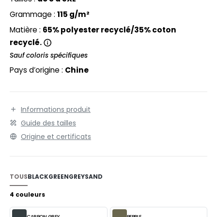
EXFIT
O LABEL / TEAR AWAY
laver le vêtement pendant vos déplacements. Coupe
Grammage :
115 g/m²
RONT ROW
décontractée. Longueur 79 cm.
ANTALONS
Matière :
65% polyester recyclé/35% coton
RUIT OF THE LOOM
recyclé.
OLAIRE
Sauf coloris spécifiques
RUIT OF THE LOOM VINTAGE
OLO
Pays d’origine :
Chine
ULL
ILDAN
YJAMA
Informations produit
ECYCLÉ
Guide des tailles
ENBURY
Origine et certificats
AC SHOPPING
EROCK
CHOOLWEAR
TOUS
BLACK
GREEN
GREY
SAND
OFTSHELL
ACK&JONES
4 couleurs
OUS-VETEMENTS
ACK&JONES - BLANKS
CARBON GREY
PEBBLE