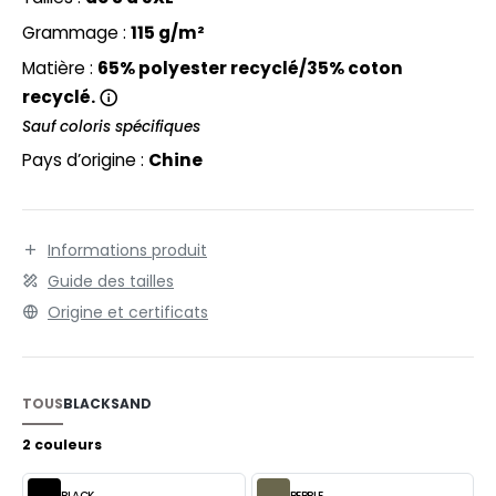
EXFIT
O LABEL / TEAR AWAY
Grammage :
115 g/m²
RONT ROW
ANTALONS
Matière :
65% polyester recyclé/35% coton
RUIT OF THE LOOM
recyclé.
OLAIRE
Sauf coloris spécifiques
RUIT OF THE LOOM VINTAGE
OLO
Pays d’origine :
Chine
ULL
ILDAN
YJAMA
Informations produit
ECYCLÉ
Guide des tailles
ENBURY
Origine et certificats
AC SHOPPING
EROCK
CHOOLWEAR
TOUS
BLACK
SAND
OFTSHELL
ACK&JONES
2 couleurs
OUS-VETEMENTS
ACK&JONES - BLANKS
BLACK
PEBBLE