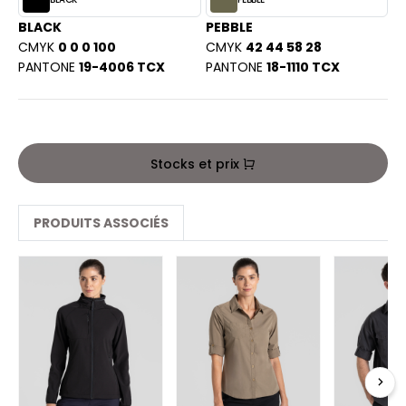
PORT
HK
BLACK
PEBBLE
WEAT-SHIRT
CMYK
0 0 0 100
CMYK
42 44 58 28
UST COOL
PANTONE
19-4006 TCX
PANTONE
18-1110 TCX
BLIER
UST HOODS
EE-SHIRT
ST T'S
ENUE PROFESSIONNELLE
Stocks et prix
ESTE - BLOUSON
ARLOWSKY
ORKWEAR
PRODUITS ASSOCIÉS
ORNTEX
BEL SERIE
ARKWOOD