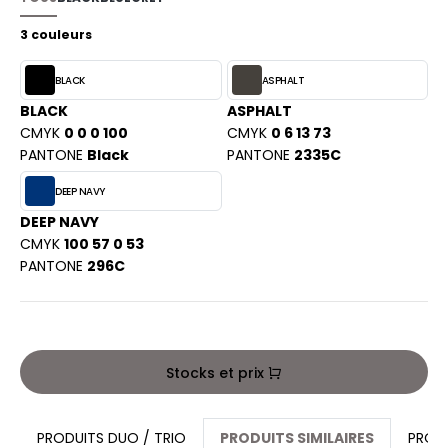
PORT
HK
3 couleurs
WEAT-SHIRT
UST COOL
BLACK
ASPHALT
BLIER
UST HOODS
BLACK
ASPHALT
EE-SHIRT
CMYK
0 0 0 100
CMYK
0 6 13 73
ST T'S
PANTONE
Black
PANTONE
2335C
ENUE PROFESSIONNELLE
DEEP NAVY
ESTE - BLOUSON
DEEP NAVY
ARLOWSKY
ORKWEAR
CMYK
100 57 0 53
ORNTEX
PANTONE
296C
BEL SERIE
Stocks et prix
ARKWOOD
PRODUITS DUO / TRIO
PRODUITS SIMILAIRES
PROD