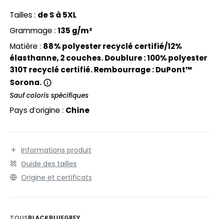
EXFIT
ajustables par bande auto agrippante. Respirabilité :
O LABEL / TEAR AWAY
3000 g. Imperméabilité : 8000 mm. Tissu extensible.
Tailles :
de S à 5XL
RONT ROW
ANTALONS
Matelassage DuPont™. Fermetures SBS. 2 poches
Grammage :
135 g/m²
frontales dissimulées. Poche poitrine et poche
RUIT OF THE LOOM
OLAIRE
Matière :
88% polyester recyclé certifié/12%
intérieure. Imperméabilité : 8000mm. Respirabilité :
élasthanne, 2 couches. Doublure : 100% polyester
RUIT OF THE LOOM VINTAGE
3000gr.
OLO
310T recyclé certifié. Rembourrage : DuPont™
Sorona.
ULL
Sauf coloris spécifiques
ILDAN
YJAMA
Pays d’origine :
Chine
ECYCLÉ
ENBURY
AC SHOPPING
Informations produit
EROCK
CHOOLWEAR
Guide des tailles
Origine et certificats
OFTSHELL
ACK&JONES
OUS-VETEMENTS
ACK&JONES - BLANKS
TOUS
BLACK
BLUE
GREY