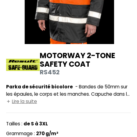
UILD YOUR BRAND
HASUBLE
HAUSSURES
LUBCLASS
HEMISE
RAGHOPPERS
OSTUME
MOTORWAY 2-TONE
NFANT
SAFETY COAT
COLOGIE
PONGE
RS452
STEX
N DE SERIE
Parka de sécurité bicolore
- Bandes de 50mm sur
 SI ON L'APPELAIT FRANCIS
UTE VISIBILITE
les épaules, le corps et les manches. Capuche dans le
XCD BY PROMODORO
col avec cordon de serrage. Certifié : EN ISO 20471
Lire la suite
ES MODULABLES
:2013+A1-2016 - Classe 3 RIS-3279-TOM: Numéro 2:2019
INGE DE MAISON
- Classe 3 (ORANGE). Imperméable 1000mm, coupe-
vent. Fermeture zippée 2-directions hautement
Tailles :
de S à 3XL
INDEN HALES
ADE IN EUROPE
résistante à l’avant. Deux grandes poches latérales
Grammage :
270 g/m²