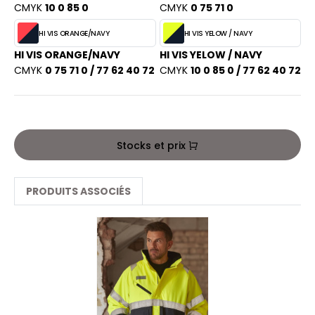
PORT
CMYK
10 0 85 0
CMYK
0 75 71 0
HK
WEAT-SHIRT
HI VIS ORANGE/NAVY
HI VIS YELOW / NAVY
UST COOL
HI VIS ORANGE/NAVY
HI VIS YELOW / NAVY
BLIER
CMYK
0 75 71 0 / 77 62 40 72
CMYK
10 0 85 0 / 77 62 40 72
UST HOODS
EE-SHIRT
ST T'S
ENUE PROFESSIONNELLE
ESTE - BLOUSON
Stocks et prix
ARLOWSKY
ORKWEAR
ORNTEX
PRODUITS ASSOCIÉS
BEL SERIE
ARKWOOD