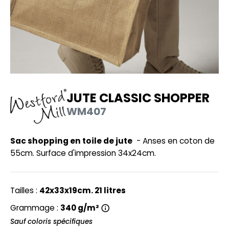
UILD YOUR BRAND
HASUBLE
HAUSSURES
LUBCLASS
HEMISE
RAGHOPPERS
OSTUME
NFANT
JUTE CLASSIC SHOPPER
COLOGIE
WM407
PONGE
STEX
N DE SERIE
Sac shopping en toile de jute
- Anses en coton de
 SI ON L'APPELAIT FRANCIS
UTE VISIBILITE
55cm. Surface d'impression 34x24cm.
XCD BY PROMODORO
ES MODULABLES
Tailles :
42x33x19cm. 21 litres
INGE DE MAISON
Grammage :
340 g/m²
INDEN HALES
ADE IN EUROPE
Sauf coloris spécifiques