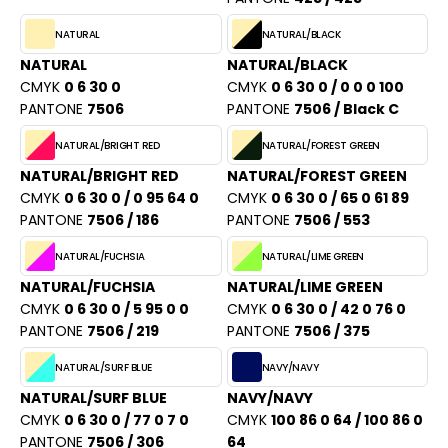
PORT
HK
NATURAL
NATURAL/BLACK
WEAT-SHIRT
NATURAL
NATURAL/BLACK
UST COOL
BLIER
CMYK
0 6 30 0
CMYK
0 6 30 0 / 0 0 0 100
UST HOODS
PANTONE
7506
PANTONE
7506 / Black C
EE-SHIRT
ST T'S
NATURAL/BRIGHT RED
NATURAL/FOREST GREEN
ENUE PROFESSIONNELLE
NATURAL/BRIGHT RED
NATURAL/FOREST GREEN
CMYK
0 6 30 0 / 0 95 64 0
CMYK
0 6 30 0 / 65 0 61 89
ESTE - BLOUSON
PANTONE
7506 / 186
PANTONE
7506 / 553
ARLOWSKY
ORKWEAR
NATURAL/FUCHSIA
NATURAL/LIME GREEN
ORNTEX
NATURAL/FUCHSIA
NATURAL/LIME GREEN
CMYK
0 6 30 0 / 5 95 0 0
CMYK
0 6 30 0 / 42 0 76 0
PANTONE
7506 / 219
PANTONE
7506 / 375
BEL SERIE
NATURAL/SURF BLUE
NAVY/NAVY
ARKWOOD
NATURAL/SURF BLUE
NAVY/NAVY
CMYK
0 6 30 0 / 77 0 7 0
CMYK
100 86 0 64 / 100 86 0
PANTONE
7506 / 306
64