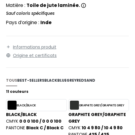
EXFIT
O LABEL / TEAR AWAY
Matière :
Toile de jute laminée.
RONT ROW
Sauf coloris spécifiques
ANTALONS
Pays d’origine :
Inde
RUIT OF THE LOOM
OLAIRE
RUIT OF THE LOOM VINTAGE
OLO
Informations produit
ULL
Origine et certificats
ILDAN
YJAMA
ECYCLÉ
TOUS
BEST-SELLERS
BLACK
BLUE
GREY
RED
SAND
ENBURY
AC SHOPPING
11 couleurs
EROCK
CHOOLWEAR
BLACK/BLACK
GRAPHITE GREY/GRAPHITE GREY
OFTSHELL
BLACK/BLACK
GRAPHITE GREY/GRAPHITE
ACK&JONES
CMYK
0 0 0 100 / 0 0 0 100
GREY
OUS-VETEMENTS
PANTONE
Black C / Black C
CMYK
10 4 9 80 / 10 4 9 80
ACK&JONES - BLANKS
PANTONE
425 / 425