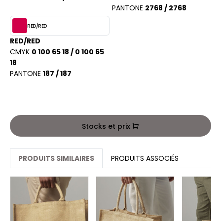
ACRON
PANTONE
2768 / 2768
ANTIS
RED/RED
RED/RED
UMBLES
CMYK
0 100 65 18 / 0 100 65
18
PANTONE
187 / 187
EUTRAL
EW GEN
EW MORNING STUDIOS
Stocks et prix
PRODUITS SIMILAIRES
PRODUITS ASSOCIÉS
AREDES SEGURIDAD
ARKS
EN DUICK