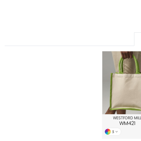
FRONT ROW
WESTFORD MIL
WM421
5