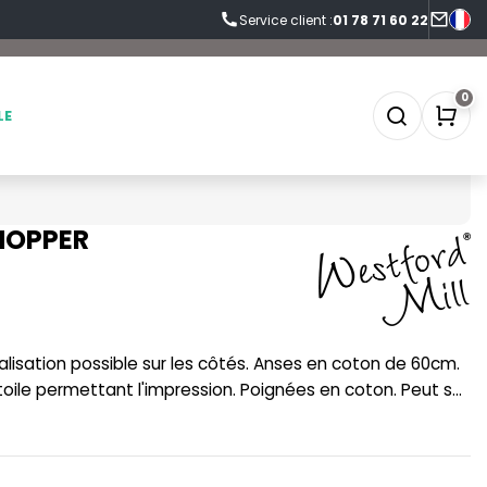
Service client :
01 78 71 60 22
0
LE
SHOPPER
SOFTSHELL
SF CLOTHING
SOUS-VETEMENTS
SO DENIM
SPORT
SPIRO
oile permettant l'impression. Poignées en coton. Peut se
e couleur contrastée sur les anses, côtés et fond.
SWEAT-SHIRT
SPLASHMACS
TABLIER
STARWORLD
TEE-SHIRT
STEDMAN