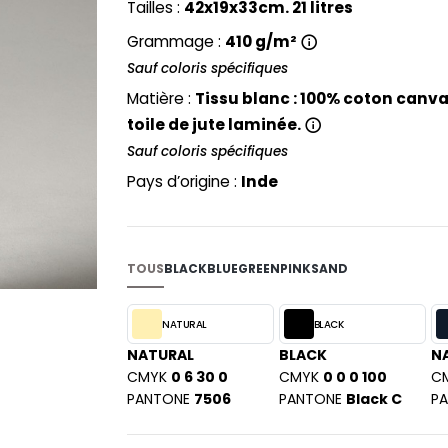
Tailles :
42x19x33cm. 21 litres
PYJAMA
NEW MORNING STUDIOS
BILITE
RECYCLÉ
Grammage :
410 g/m²
ABLES
P
Sauf coloris spécifiques
SAC SHOPPING
MAISON
PAREDES SEGURIDAD
ES
SCHOOLWEAR
Matière :
Tissu blanc : 100% coton canvas
PARKS
S - BLANKS
toile de jute laminée.
PEN DUICK
Sauf coloris spécifiques
PROMODORO
L
Pays d’origine :
Inde
Q
DS
QUADRA
R
TOUS
BLACK
BLUE
GREEN
PINK
SAND
REGATTA
KY
RESULT
NATURAL
BLACK
RICA LEWIS
NATURAL
BLACK
N
RUSSELL ATHLETIC®
E
CMYK
0 6 30 0
CMYK
0 0 0 100
C
RUSSELL ATHLETIC® COLLECTI
PANTONE
7506
PANTONE
Black C
P
D
S