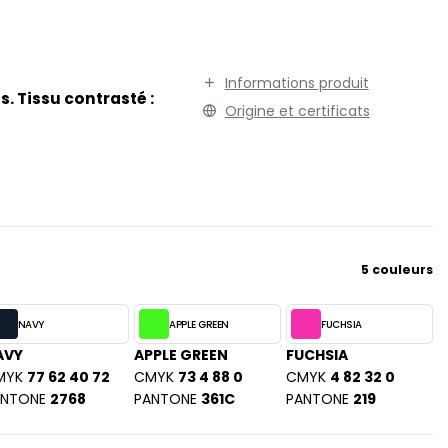
TENUE PROFESSIONNELLE
STORMTECH
VESTE - BLOUSON
T
WORKWEAR
TEE JAYS
Informations produit
. Tissu contrasté :
THE ONE TOWELLING
Origine et certificats
TIGER
TOMBO
TOWEL CITY
V
VELILLA
5 couleurs
VESTI
W
NAVY
APPLE GREEN
FUCHSIA
WESTFORD MILL
AVY
APPLE GREEN
FUCHSIA
Y
MYK
77 62 40 72
CMYK
73 4 88 0
CMYK
4 82 32 0
ON
ANTONE
2768
YOKO
PANTONE
361C
PANTONE
219